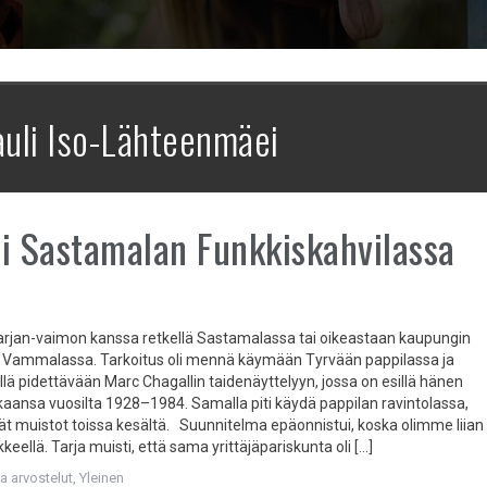
uli Iso-Lähteenmäei
i Sastamalan Funkkiskahvilassa
jan-vaimon kanssa retkellä Sastamalassa tai oikeastaan kaupungin
 Vammalassa. Tarkoitus oli mennä käymään Tyrvään pappilassa ja
llä pidettävään Marc Chagallin taidenäyttelyyn, jossa on esillä hänen
kkaansa vuosilta 1928–1984. Samalla piti käydä pappilan ravintolassa,
yvät muistot toissa kesältä. Suunnitelma epäonnistui, koska olimme liian
keellä. Tarja muisti, että sama yrittäjäpariskunta oli […]
ja arvostelut
,
Yleinen