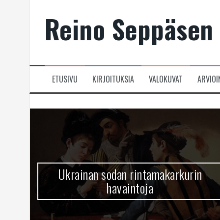
Skip
Reino Seppäsen 
to
content
ETUSIVU
KIRJOITUKSIA
VALOKUVAT
ARVIOI
Ukrainan sodan rintamakarkurin
havaintoja