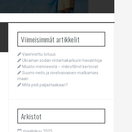
Viimeisimmät artikkelit
Vaiennettu totuus
Ukrainan sodan rintamakarkurin havaintoja
Muisto menneestä – mikrofilmit kertovat
Suomi-neito ja nivelvaivainen matkamies
maan
Mitä peili paljastaakaan?
Arkistot
maaliskuu 2025