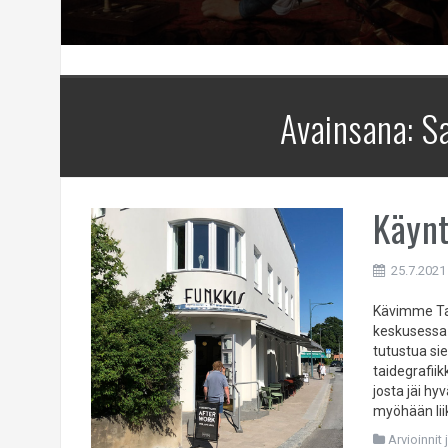
Avainsana:
Sa
Käynt
25.7.2021
Kävimme Tar
keskusessa
tutustua sie
taidegrafii
josta jäi h
myöhään liik
Arvioinnit 