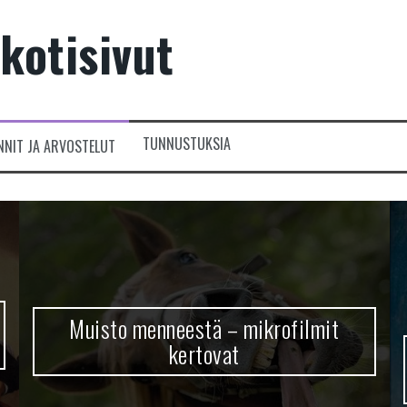
kotisivut
TUNNUSTUKSIA
NNIT JA ARVOSTELUT
Muisto menneestä – mikrofilmit
kertovat