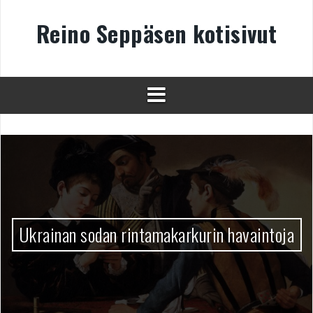
Skip
to
Reino Seppäsen kotisivut
content
Ukrainan sodan rintamakarkurin havaintoja