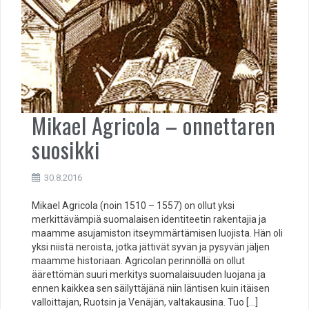
Mikael Agricola – onnettaren
suosikki
30.8.2016
Mikael Agricola (noin 1510 – 1557) on ollut yksi
merkittävämpiä suomalaisen identiteetin rakentajia ja
maamme asujamiston itseymmärtämisen luojista. Hän oli
yksi niistä neroista, jotka jättivät syvän ja pysyvän jäljen
maamme historiaan. Agricolan perinnöllä on ollut
äärettömän suuri merkitys suomalaisuuden luojana ja
ennen kaikkea sen säilyttäjänä niin läntisen kuin itäisen
valloittajan, Ruotsin ja Venäjän, valtakausina. Tuo […]