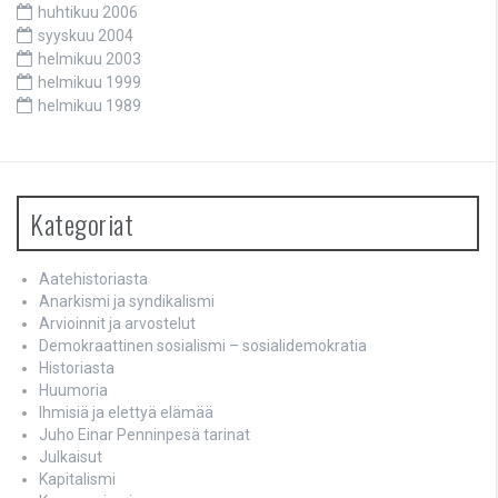
huhtikuu 2006
syyskuu 2004
helmikuu 2003
helmikuu 1999
helmikuu 1989
Kategoriat
Aatehistoriasta
Anarkismi ja syndikalismi
Arvioinnit ja arvostelut
Demokraattinen sosialismi – sosialidemokratia
Historiasta
Huumoria
Ihmisiä ja elettyä elämää
Juho Einar Penninpesä tarinat
Julkaisut
Kapitalismi