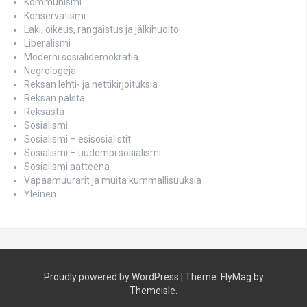
Kommunismi
Konservatismi
Laki, oikeus, rangaistus ja jälkihuolto
Liberalismi
Moderni sosialidemokratia
Negrologeja
Reksan lehti- ja nettikirjoituksia
Reksan palsta
Reksasta
Sosialismi
Sosialismi – esisosialistit
Sosialismi – uudempi sosialismi
Sosialismi aatteena
Vapaamuurarit ja muita kummallisuuksia
Yleinen
Proudly powered by WordPress
|
Theme:
FlyMag
by
Themeisle.