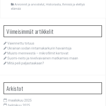
Arvioinnit ja arvostelut
,
Historiasta
,
Ihmisiä ja elettyä
elämää
Viimeisimmät artikkelit
Vaiennettu totuus
Ukrainan sodan rintamakarkurin havaintoja
Muisto menneestä – mikrofilmit kertovat
Suomi-neito ja nivelvaivainen matkamies maan
Mitä peili paljastaakaan?
Arkistot
maaliskuu 2025
helmikuu 2025