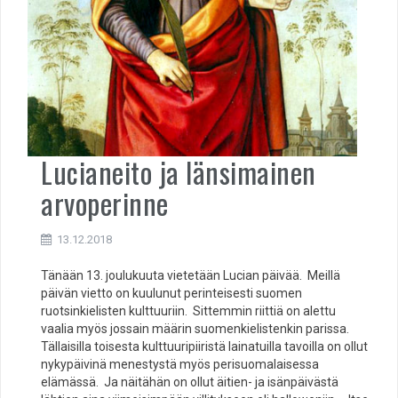
Lucianeito ja länsimainen
arvoperinne
13.12.2018
Tänään 13. joulukuuta vietetään Lucian päivää. Meillä
päivän vietto on kuulunut perinteisesti suomen
ruotsinkielisten kulttuuriin. Sittemmin riittiä on alettu
vaalia myös jossain määrin suomenkielistenkin parissa.
Tällaisilla toisesta kulttuuripiiristä lainatuilla tavoilla on ollut
nykypäivinä menestystä myös perisuomalaisessa
elämässä. Ja näitähän on ollut äitien- ja isänpäivästä