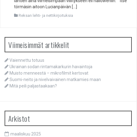
lähtien aina viimeisimpään villitykseen eli halloweniin. Itse
törmäsin aitoon Lucianpäivän […]
Reksan lehti- ja nettikirjoituksia
Viimeisimmät artikkelit
Vaiennettu totuus
Ukrainan sodan rintamakarkurin havaintoja
Muisto menneestä – mikrofilmit kertovat
Suomi-neito ja nivelvaivainen matkamies maan
Mitä peili paljastaakaan?
Arkistot
maaliskuu 2025