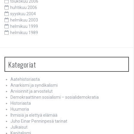
toukokuu 2006
huhtikuu 2006
syyskuu 2004
helmikuu 2003
helmikuu 1999
helmikuu 1989
Kategoriat
Aatehistoriasta
Anarkismi ja syndikalismi
Arvioinnit ja arvostelut
Demokraattinen sosialismi – sosialidemokratia
Historiasta
Huumoria
Ihmisiä ja elettyä elämää
Juho Einar Penninpesä tarinat
Julkaisut
Kapitalismi