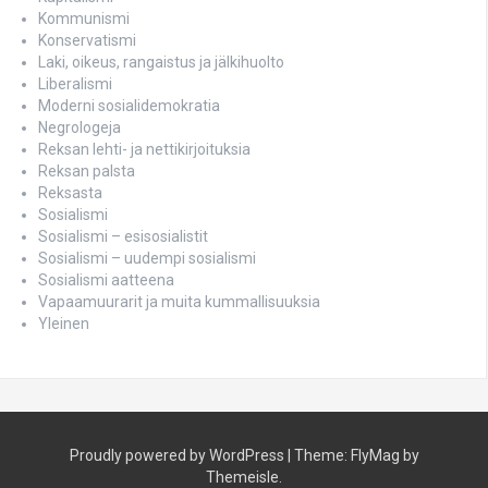
Kommunismi
Konservatismi
Laki, oikeus, rangaistus ja jälkihuolto
Liberalismi
Moderni sosialidemokratia
Negrologeja
Reksan lehti- ja nettikirjoituksia
Reksan palsta
Reksasta
Sosialismi
Sosialismi – esisosialistit
Sosialismi – uudempi sosialismi
Sosialismi aatteena
Vapaamuurarit ja muita kummallisuuksia
Yleinen
Proudly powered by WordPress
|
Theme:
FlyMag
by
Themeisle.