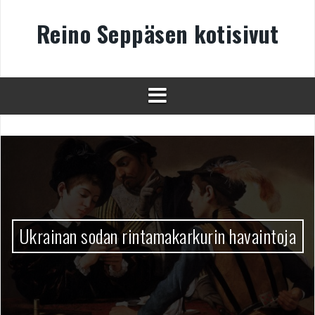
Skip
to
Reino Seppäsen kotisivut
content
Ukrainan sodan rintamakarkurin havaintoja