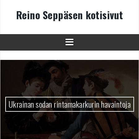
Skip
to
Reino Seppäsen kotisivut
content
Ukrainan sodan rintamakarkurin havaintoja