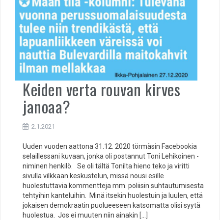
Keiden verta rouvan kirves
janoaa?
2.1.2021
Uuden vuoden aattona 31.12. 2020 törmäsin Facebookia
selaillessani kuvaan, jonka oli postannut Toni Lehikoinen -
niminen henkilö. Se oli tältä Tonilta hieno teko ja viritti
sivulla vilkkaan keskustelun, missä nousi esille
huolestuttavia kommentteja mm. poliisin suhtautumisesta
tehtyihin kanteluihin. Minä itsekin huolestuin ja luulen, että
jokaisen demokraatin puolueeseen katsomatta olisi syytä
huolestua. Jos ei muuten niin ainakin […]