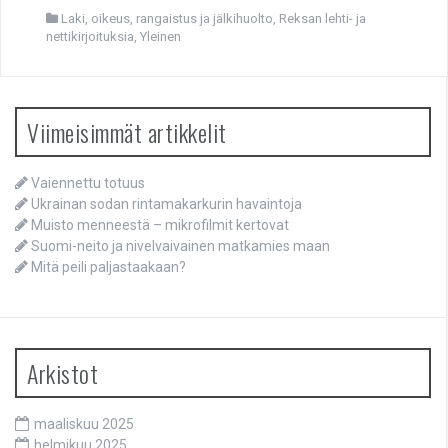
Laki, oikeus, rangaistus ja jälkihuolto
,
Reksan lehti- ja
nettikirjoituksia
,
Yleinen
Viimeisimmät artikkelit
Vaiennettu totuus
Ukrainan sodan rintamakarkurin havaintoja
Muisto menneestä – mikrofilmit kertovat
Suomi-neito ja nivelvaivainen matkamies maan
Mitä peili paljastaakaan?
Arkistot
maaliskuu 2025
helmikuu 2025