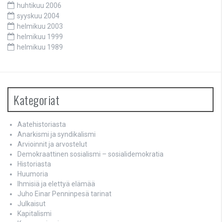
huhtikuu 2006
syyskuu 2004
helmikuu 2003
helmikuu 1999
helmikuu 1989
Kategoriat
Aatehistoriasta
Anarkismi ja syndikalismi
Arvioinnit ja arvostelut
Demokraattinen sosialismi – sosialidemokratia
Historiasta
Huumoria
Ihmisiä ja elettyä elämää
Juho Einar Penninpesä tarinat
Julkaisut
Kapitalismi