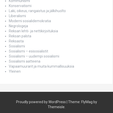
Kommunismi
Konservatismi
Laki, oikeus, rangaistus ja jälkihuolto
Liberalismi
Moderni sosialidemokratia
Negrologeja
Reksan lehti- ja nettikirjoituksia
Reksan palsta
Reksasta
Sosialismi
Sosialismi – esisosialistit
Sosialismi – uudempi sosialismi
Sosialismi aatteena
Vapaamuurarit ja muita kummallisuuksia
Yleinen
Proudly powered by WordPress
|
Theme:
FlyMag
by
Themeisle.