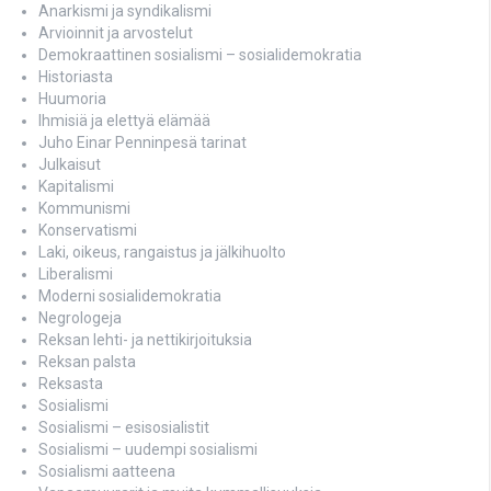
Anarkismi ja syndikalismi
Arvioinnit ja arvostelut
Demokraattinen sosialismi – sosialidemokratia
Historiasta
Huumoria
Ihmisiä ja elettyä elämää
Juho Einar Penninpesä tarinat
Julkaisut
Kapitalismi
Kommunismi
Konservatismi
Laki, oikeus, rangaistus ja jälkihuolto
Liberalismi
Moderni sosialidemokratia
Negrologeja
Reksan lehti- ja nettikirjoituksia
Reksan palsta
Reksasta
Sosialismi
Sosialismi – esisosialistit
Sosialismi – uudempi sosialismi
Sosialismi aatteena