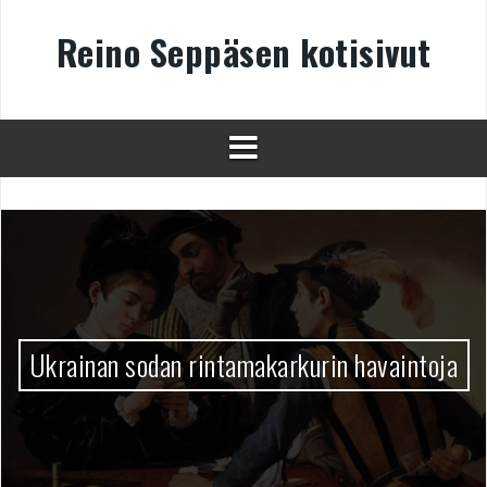
Skip
to
Reino Seppäsen kotisivut
content
Ukrainan sodan rintamakarkurin havaintoja