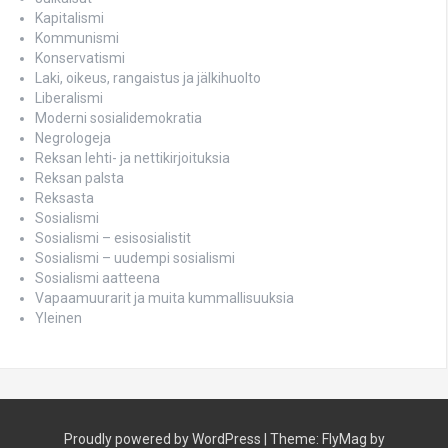
Kapitalismi
Kommunismi
Konservatismi
Laki, oikeus, rangaistus ja jälkihuolto
Liberalismi
Moderni sosialidemokratia
Negrologeja
Reksan lehti- ja nettikirjoituksia
Reksan palsta
Reksasta
Sosialismi
Sosialismi – esisosialistit
Sosialismi – uudempi sosialismi
Sosialismi aatteena
Vapaamuurarit ja muita kummallisuuksia
Yleinen
Proudly powered by WordPress
|
Theme:
FlyMag
by