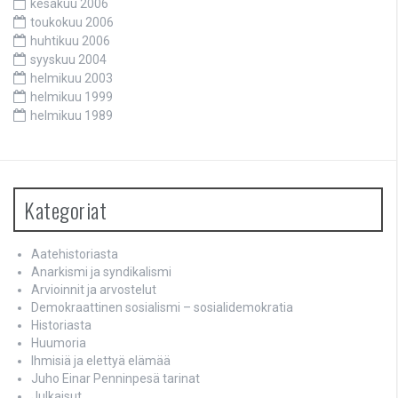
kesäkuu 2006
toukokuu 2006
huhtikuu 2006
syyskuu 2004
helmikuu 2003
helmikuu 1999
helmikuu 1989
Kategoriat
Aatehistoriasta
Anarkismi ja syndikalismi
Arvioinnit ja arvostelut
Demokraattinen sosialismi – sosialidemokratia
Historiasta
Huumoria
Ihmisiä ja elettyä elämää
Juho Einar Penninpesä tarinat
Julkaisut