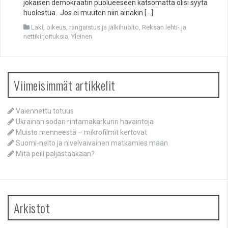
jokaisen demokraatin puolueeseen katsomatta olisi syytä
huolestua. Jos ei muuten niin ainakin […]
Laki, oikeus, rangaistus ja jälkihuolto
,
Reksan lehti- ja
nettikirjoituksia
,
Yleinen
Viimeisimmät artikkelit
Vaiennettu totuus
Ukrainan sodan rintamakarkurin havaintoja
Muisto menneestä – mikrofilmit kertovat
Suomi-neito ja nivelvaivainen matkamies maan
Mitä peili paljastaakaan?
Arkistot