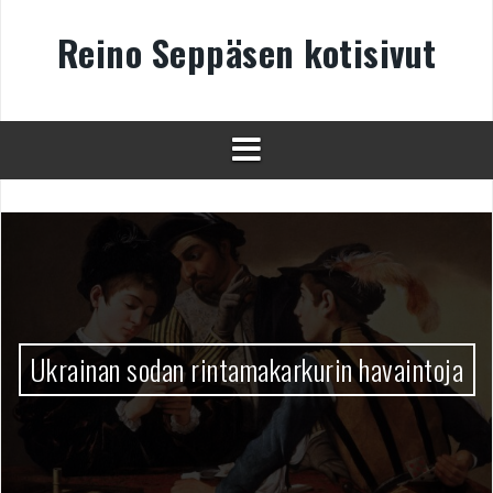
Skip
to
Reino Seppäsen kotisivut
content
Ukrainan sodan rintamakarkurin havaintoja