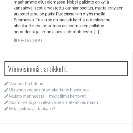
maahamme ollut olemassa. Nobel-palkinto on kyllä
kansainvälisesti arvostettu kunnianosoitus, mutta erityisen
arvostettu se on paitsi Ruotsissa niin myös meillä
Suomessa. Täällä se on laajasti koettu eräänlaisena
absoluuttisena totuutena asianomaisen palkitun
neroudesta ja oman alansa johtotähdestä. […]
Reksan palsta
Viimeisimmät artikkelit
Vaiennettu totuus
Ukrainan sodan rintamakarkurin havaintoja
Muisto menneestä – mikrofilmit kertovat
Suomi-neito ja nivelvaivainen matkamies maan
Mitä peili paljastaakaan?