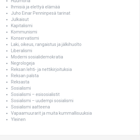
Huumoria
Ihmisiä ja elettyä elämää
Juho Einar Penninpesä tarinat
Julkaisut
Kapitalismi
Kommunismi
Konservatismi
Laki, oikeus, rangaistus ja jälkihuolto
Liberalismi
Moderni sosialidemokratia
Negrologeja
Reksan lehti- ja nettikirjoituksia
Reksan palsta
Reksasta
Sosialismi
Sosialismi – esisosialistit
Sosialismi – uudempi sosialismi
Sosialismi aatteena
Vapaamuurarit ja muita kummallisuuksia
Yleinen