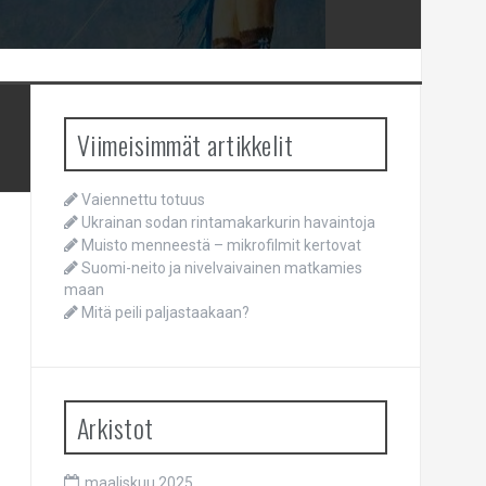
Viimeisimmät artikkelit
Vaiennettu totuus
Ukrainan sodan rintamakarkurin havaintoja
Muisto menneestä – mikrofilmit kertovat
Suomi-neito ja nivelvaivainen matkamies
maan
Mitä peili paljastaakaan?
Arkistot
maaliskuu 2025