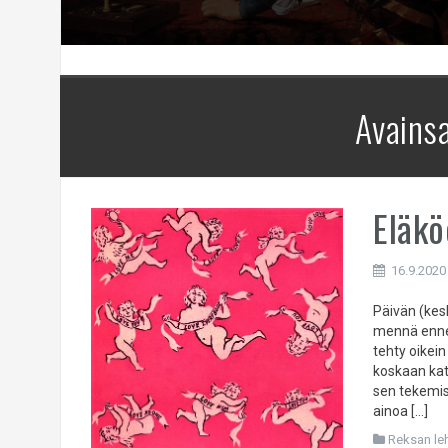
Avains
Eläkö
16.9.2020
Päivän (kesk
mennä ennen
tehty oikein
koskaan kat
sen tekemis
ainoa […]
Reksan leht