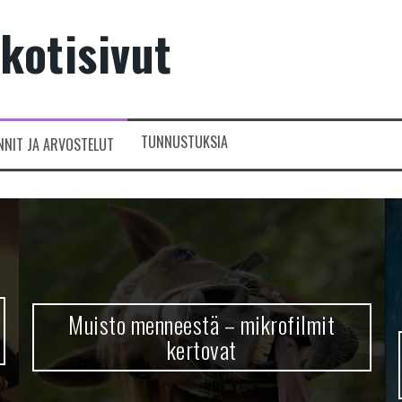
kotisivut
TUNNUSTUKSIA
NNIT JA ARVOSTELUT
Muisto menneestä – mikrofilmit
kertovat