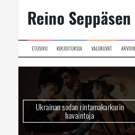
Skip
Reino Seppäsen 
to
content
ETUSIVU
KIRJOITUKSIA
VALOKUVAT
ARVIOI
Ukrainan sodan rintamakarkurin
havaintoja