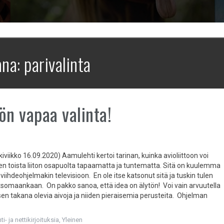
ana:
parivalinta
ön vapaa valinta!
iviikko 16.09.2020) Aamulehti kertoi tarinan, kuinka avioliittoon voi
 toista liiton osapuolta tapaamatta ja tuntematta. Sitä on kuulemma
 viihdeohjelmakin televisioon. En ole itse katsonut sitä ja tuskin tulen
somaankaan. On pakko sanoa, että idea on älytön! Voi vain arvuutella
en takana olevia aivoja ja niiden pieraisemia perusteita. Ohjelman
i- ja nettikirjoituksia
,
Yleinen