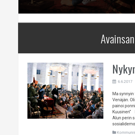
Avainsan
Nyky
6.6.2017
Ma synnyin 
Venäjän. Ol
painoi po
Kuusinen” I
Alun perin 
sosialidem
Kommuni