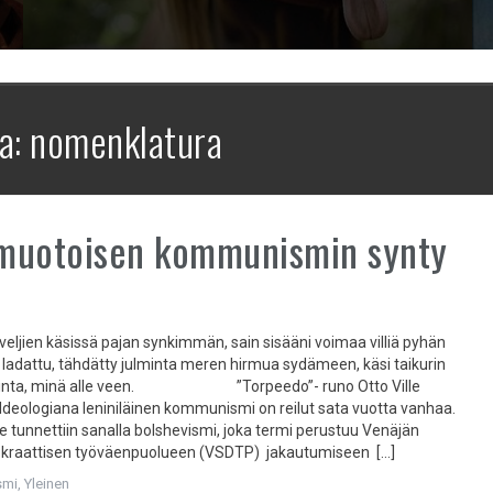
a:
nomenklatura
muotoisen kommunismin synty
veljien käsissä pajan synkimmän, sain sisääni voimaa villiä pyhän
i ladattu, tähdätty julminta meren hirmua sydämeen, käsi taikurin
nninta, minä alle veen. ”Torpeedo”- runo Otto Ville
deologiana leniniläinen kommunismi on reilut sata vuotta vanhaa.
se tunnettiin sanalla bolshevismi, joka termi perustuu Venäjän
okraattisen työväenpuolueen (VSDTP) jakautumiseen […]
smi
,
Yleinen