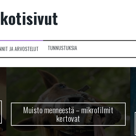
kotisivut
TUNNUSTUKSIA
NNIT JA ARVOSTELUT
Muisto menneestä – mikrofilmit
kertovat