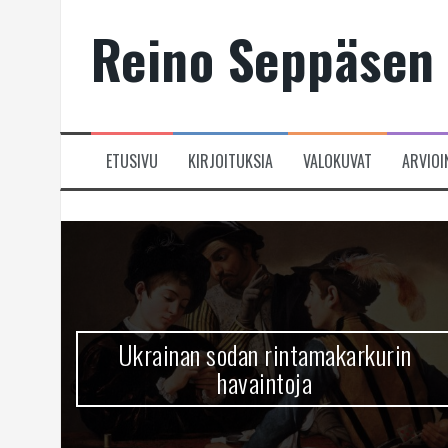
Skip
Reino Seppäsen 
to
content
ETUSIVU
KIRJOITUKSIA
VALOKUVAT
ARVIOI
Ukrainan sodan rintamakarkurin
havaintoja