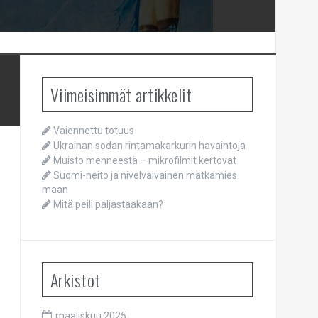
Viimeisimmät artikkelit
Vaiennettu totuus
Ukrainan sodan rintamakarkurin havaintoja
Muisto menneestä – mikrofilmit kertovat
Suomi-neito ja nivelvaivainen matkamies
maan
Mitä peili paljastaakaan?
Arkistot
maaliskuu 2025