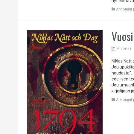
nyt elettäv
Arvioinnit 
Vuosi
5.1.2021
Niklas Natt
Joulupukilt
haudasta”. Y
edellisen te
Joulumuorill
kirjailijaan
Arvioinnit 