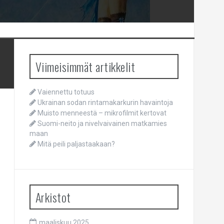
Viimeisimmät artikkelit
Vaiennettu totuus
Ukrainan sodan rintamakarkurin havaintoja
Muisto menneestä – mikrofilmit kertovat
Suomi-neito ja nivelvaivainen matkamies
maan
Mitä peili paljastaakaan?
Arkistot
maaliskuu 2025