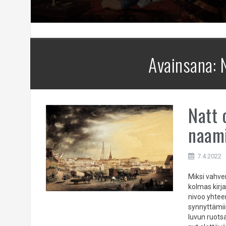
Avainsana:
Natt 
naami
7.4.2022
Miksi vahve
kolmas kirj
nivoo yhteen
synnyttämii
luvun ruots