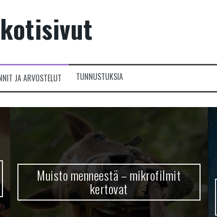
kotisivut
TUNNUSTUKSIA
NNIT JA ARVOSTELUT
Muisto menneestä – mikrofilmit
kertovat