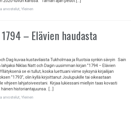
än 2020-luvun kanssa. Tämän ajan pedot […]
ja arvostelut
,
Yleinen
 1794 – Elävien haudasta
 och Dag kuvaa kustavilaista Tukholmaa ja Ruotsia synkin sävyin Sain
a lahjaksi Niklas Natt och Dagin uusimman kirjan ”1794 – Elävien
llätyksenä se ei tullut, koska luettuani viime syksynä kirjailijan
oksen ”1793”, olin kyllä kirjoittanut Joulupukille tai oikeastaan
e vihjeen lahjatoiveestani. Kirjaa lukiessani miellyin taas kovasti
 ja hänen historiantajuunsa. […]
ja arvostelut
,
Yleinen