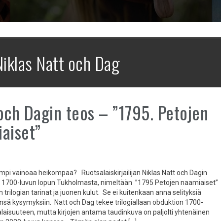
Niklas Natt och Dag
och Dagin teos – ”1795. Petojen
aiset”
mpi vainoaa heikompaa? Ruotsalaiskirjailijan Niklas Natt och Dagin
a 1700-luvun lopun Tukholmasta, nimeltään ”1795 Petojen naamiaiset”
 trilogian tarinat ja juonen kulut. Se ei kuitenkaan anna selityksiä
nsä kysymyksiin. Natt och Dag tekee trilogiallaan obduktion 1700-
alaisuuteen, mutta kirjojen antama taudinkuva on paljolti yhtenäinen