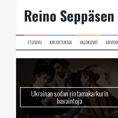
Skip
Reino Seppäsen 
to
content
ETUSIVU
KIRJOITUKSIA
VALOKUVAT
ARVIOI
Ukrainan sodan rintamakarkurin
havaintoja