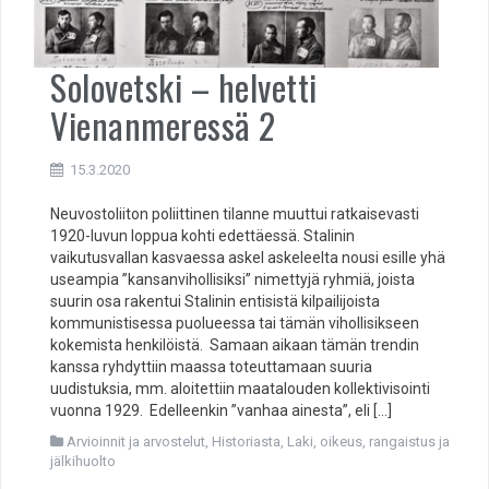
Solovetski – helvetti
Vienanmeressä 2
15.3.2020
Neuvostoliiton poliittinen tilanne muuttui ratkaisevasti
1920-luvun loppua kohti edettäessä. Stalinin
vaikutusvallan kasvaessa askel askeleelta nousi esille yhä
useampia ”kansanvihollisiksi” nimettyjä ryhmiä, joista
suurin osa rakentui Stalinin entisistä kilpailijoista
kommunistisessa puolueessa tai tämän vihollisikseen
kokemista henkilöistä. Samaan aikaan tämän trendin
kanssa ryhdyttiin maassa toteuttamaan suuria
uudistuksia, mm. aloitettiin maatalouden kollektivisointi
vuonna 1929. Edelleenkin ”vanhaa ainesta”, eli […]
Arvioinnit ja arvostelut
,
Historiasta
,
Laki, oikeus, rangaistus ja
jälkihuolto