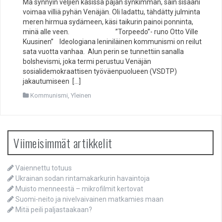
Ma synnyin veljien käsissä pajan synkimmän, sain sisääni
voimaa villiä pyhän Venäjän. Oli ladattu, tähdätty julminta
meren hirmua sydämeen, käsi taikurin painoi ponninta,
minä alle veen. ”Torpeedo”- runo Otto Ville
Kuusinen” Ideologiana leniniläinen kommunismi on reilut
sata vuotta vanhaa. Alun perin se tunnettiin sanalla
bolshevismi, joka termi perustuu Venäjän
sosialidemokraattisen työväenpuolueen (VSDTP)
jakautumiseen […]
Kommunismi
,
Yleinen
Viimeisimmät artikkelit
Vaiennettu totuus
Ukrainan sodan rintamakarkurin havaintoja
Muisto menneestä – mikrofilmit kertovat
Suomi-neito ja nivelvaivainen matkamies maan
Mitä peili paljastaakaan?