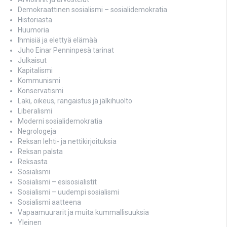
Demokraattinen sosialismi – sosialidemokratia
Historiasta
Huumoria
Ihmisiä ja elettyä elämää
Juho Einar Penninpesä tarinat
Julkaisut
Kapitalismi
Kommunismi
Konservatismi
Laki, oikeus, rangaistus ja jälkihuolto
Liberalismi
Moderni sosialidemokratia
Negrologeja
Reksan lehti- ja nettikirjoituksia
Reksan palsta
Reksasta
Sosialismi
Sosialismi – esisosialistit
Sosialismi – uudempi sosialismi
Sosialismi aatteena
Vapaamuurarit ja muita kummallisuuksia
Yleinen