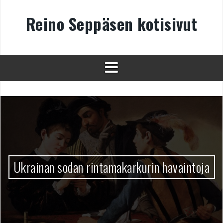
Skip
to
Reino Seppäsen kotisivut
content
Ukrainan sodan rintamakarkurin havaintoja