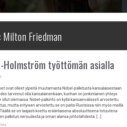
:
Milton Friedman
-Holmström työttömän asialla
6
 ovat olleet ylpeitä muutamasta Nobel-palkitusta kansalaisestaan.
 edes tarvinnut olla kansalainenkaan, kunhan on jonkinlainen yhteys
lut olemassa. Nobel-palkinto on kyllä kansainvälisesti arvostettu
us, mutta erityisen arvostettu se on paitsi Ruotsissa niin myös meillä
äällä se on laajasti koettu eräänlaisena absoluuttisena totuutena
n palkitun neroudesta ja oman alansa johtotähdestä. […]
lsta