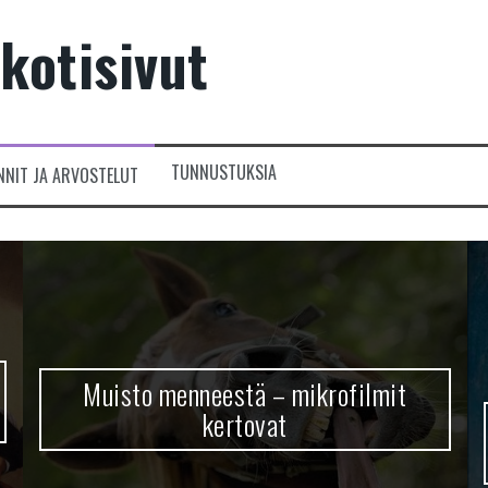
kotisivut
TUNNUSTUKSIA
NNIT JA ARVOSTELUT
Muisto menneestä – mikrofilmit
kertovat