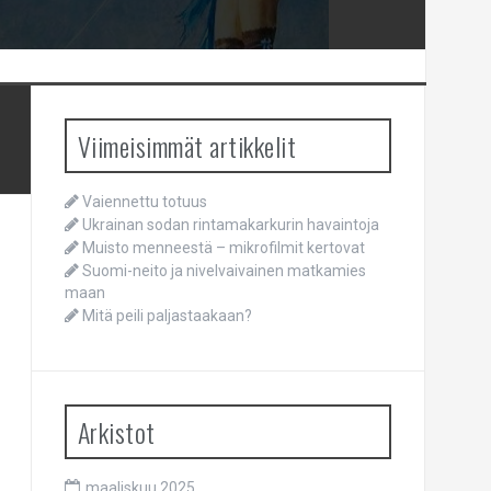
Viimeisimmät artikkelit
Vaiennettu totuus
Ukrainan sodan rintamakarkurin havaintoja
Muisto menneestä – mikrofilmit kertovat
Suomi-neito ja nivelvaivainen matkamies
maan
Mitä peili paljastaakaan?
Arkistot
maaliskuu 2025