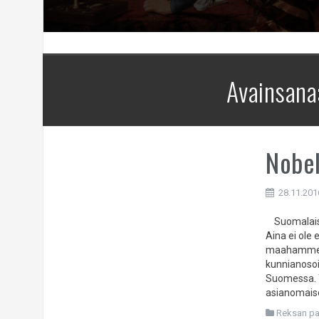
Avainsana
Nobel
28.11.201
Suomalaiset
Aina ei ole
maahamme ol
kunnianosoit
Suomessa. T
asianomaise
Reksan pa