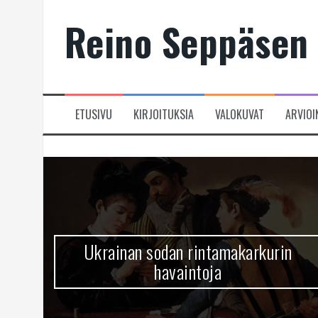
Skip
Reino Seppäsen 
to
content
ETUSIVU
KIRJOITUKSIA
VALOKUVAT
ARVIOI
Ukrainan sodan rintamakarkurin
havaintoja