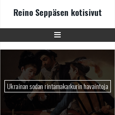
Skip
to
Reino Seppäsen kotisivut
content
Ukrainan sodan rintamakarkurin havaintoja