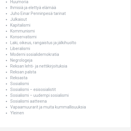
Huumoria
Ihmisiä ja elettyä elämää
Juho Einar Penninpesä tarinat
Julkaisut
Kapitalismi
Kommunismi
Konservatismi
Laki, oikeus, rangaistus ja jälkihuolto
Liberalismi
Moderni sosialidemokratia
Negrologeja
Reksan lehti- ja nettikirjoituksia
Reksan palsta
Reksasta
Sosialismi
Sosialismi – esisosialistit
Sosialismi – uudempi sosialismi
Sosialismi aatteena
Vapaamuurarit ja muita kummallisuuksia
Yleinen