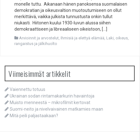
monelle tuttu. Aikanaan hänen panoksensa suomalaisen
demokratian ja oikeusvaltion muotoutumiseen on ollut
merkittävä, vaikka julkista tunnustusta onkin tullut
niukasti. Hiitonen kuului 1930-luvun alussa siihen
demokraattiseen ja libreaaliseen oikeistoon, […]
Arvioinnit ja arvostelut
,
Ihmisiä ja elettyä elämää
,
Laki, oikeus,
rangaistus ja jälkihuolto
Viimeisimmät artikkelit
Vaiennettu totuus
Ukrainan sodan rintamakarkurin havaintoja
Muisto menneestä – mikrofilmit kertovat
Suomi-neito ja nivelvaivainen matkamies maan
Mitä peili paljastaakaan?