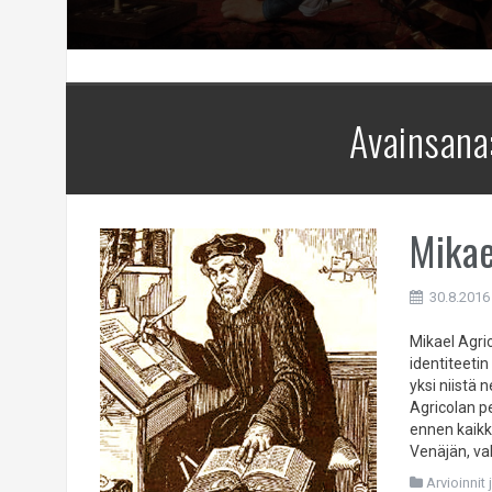
Avainsana
Mikae
30.8.2016
Mikael Agri
identiteeti
yksi niistä 
Agricolan p
ennen kaikke
Venäjän, va
Arvioinnit 