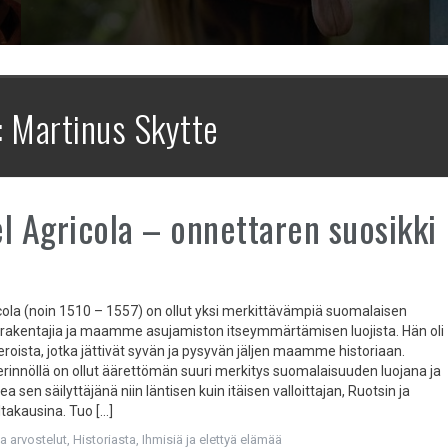
:
Martinus Skytte
l Agricola – onnettaren suosikki
cola (noin 1510 – 1557) on ollut yksi merkittävämpiä suomalaisen
n rakentajia ja maamme asujamiston itseymmärtämisen luojista. Hän oli
neroista, jotka jättivät syvän ja pysyvän jäljen maamme historiaan.
erinnöllä on ollut äärettömän suuri merkitys suomalaisuuden luojana ja
a sen säilyttäjänä niin läntisen kuin itäisen valloittajan, Ruotsin ja
ltakausina. Tuo […]
ja arvostelut
,
Historiasta
,
Ihmisiä ja elettyä elämää