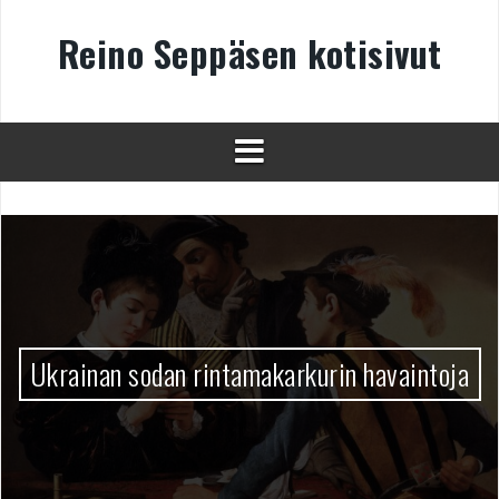
Skip
to
Reino Seppäsen kotisivut
content
Ukrainan sodan rintamakarkurin havaintoja