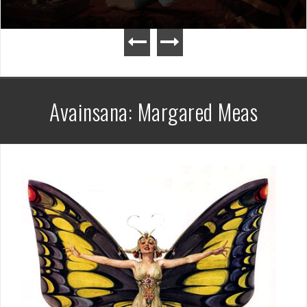
Avainsana:
Margared Meas