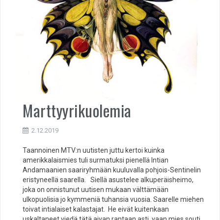
Marttyyrikuolemia
2.12.2019
Taannoinen MTV:n uutisten juttu kertoi kuinka
amerikkalaismies tuli surmatuksi pienellä Intian
Andamaanien saariryhmään kuuluvalla pohjois-Sentinelin
eristyneellä saarella. Siellä asustelee alkuperäisheimo,
joka on onnistunut uutisen mukaan välttämään
ulkopuolisia jo kymmeniä tuhansia vuosia. Saarelle miehen
toivat intialaiset kalastajat. He eivät kuitenkaan
uskaltaneet viedä tätä aivan rantaan asti, vaan mies souti