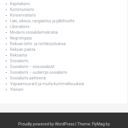
Kapitalismi
Kommunismi
Konservatismi
Laki, oikeus, rangaistus ja jälkihuolto
Liberalismi
Moderni sosialidemokratia
Negrologeja
Reksan lehti- ja nettikirjoituksia
Reksan palsta
Reksasta
Sosialismi
Sosialismi – esisosialistit
Sosialismi – uudempi sosialismi
Sosialismi aatteena
Vapaamuurarit ja muita kummallisuuksia
Yleinen
Proudly powered by WordPress
|
Theme:
FlyMag
by