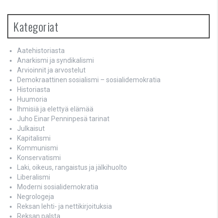
Kategoriat
Aatehistoriasta
Anarkismi ja syndikalismi
Arvioinnit ja arvostelut
Demokraattinen sosialismi – sosialidemokratia
Historiasta
Huumoria
Ihmisiä ja elettyä elämää
Juho Einar Penninpesä tarinat
Julkaisut
Kapitalismi
Kommunismi
Konservatismi
Laki, oikeus, rangaistus ja jälkihuolto
Liberalismi
Moderni sosialidemokratia
Negrologeja
Reksan lehti- ja nettikirjoituksia
Reksan palsta