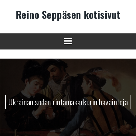
Skip
to
Reino Seppäsen kotisivut
content
Ukrainan sodan rintamakarkurin havaintoja