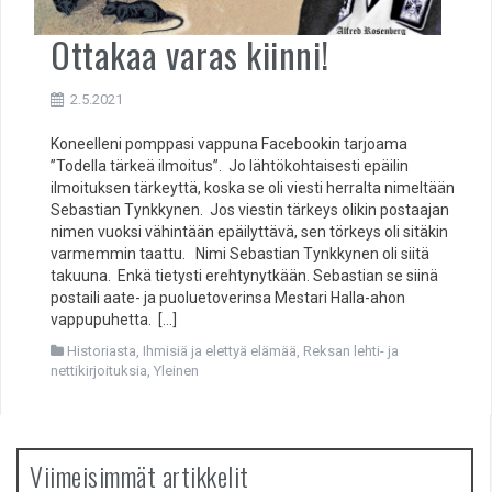
Ottakaa varas kiinni!
2.5.2021
Koneelleni pomppasi vappuna Facebookin tarjoama
”Todella tärkeä ilmoitus”. Jo lähtökohtaisesti epäilin
ilmoituksen tärkeyttä, koska se oli viesti herralta nimeltään
Sebastian Tynkkynen. Jos viestin tärkeys olikin postaajan
nimen vuoksi vähintään epäilyttävä, sen törkeys oli sitäkin
varmemmin taattu. Nimi Sebastian Tynkkynen oli siitä
takuuna. Enkä tietysti erehtynytkään. Sebastian se siinä
postaili aate- ja puoluetoverinsa Mestari Halla-ahon
vappupuhetta. […]
Historiasta
,
Ihmisiä ja elettyä elämää
,
Reksan lehti- ja
nettikirjoituksia
,
Yleinen
Viimeisimmät artikkelit