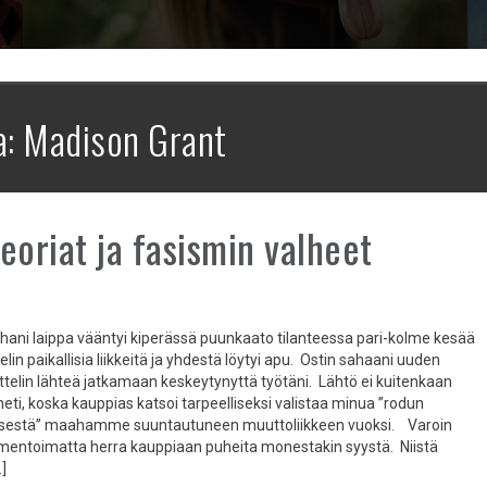
a:
Madison Grant
eoriat ja fasismin valheet
ani laippa vääntyi kiperässä puunkaato tilanteessa pari-kolme kesää
telin paikallisia liikkeitä ja yhdestä löytyi apu. Ostin sahaani uuden
attelin lähteä jatkamaan keskeytynyttä työtäni. Lähtö ei kuitenkaan
eti, koska kauppias katsoi tarpeelliseksi valistaa minua ”rodun
sestä” maahamme suuntautuneen muuttoliikkeen vuoksi. Varoin
mentoimatta herra kauppiaan puheita monestakin syystä. Niistä
…]