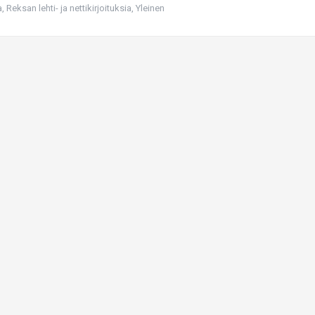
a
,
Reksan lehti- ja nettikirjoituksia
,
Yleinen