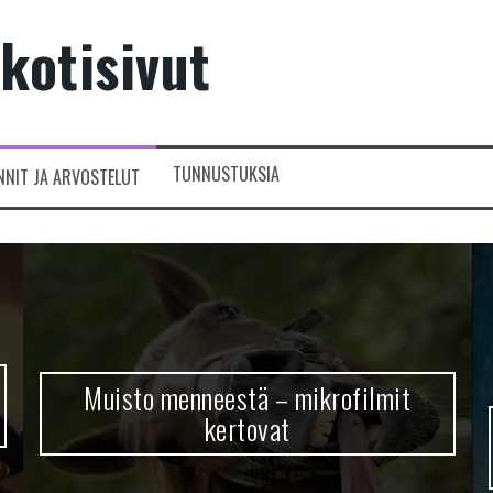
kotisivut
TUNNUSTUKSIA
NNIT JA ARVOSTELUT
Muisto menneestä – mikrofilmit
kertovat