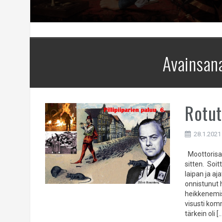
Avainsan
Rotut
28.1.2021
Moottorisah
sitten. Soit
laipan ja aj
onnistunut h
heikkenemi
visusti kom
tärkein oli [