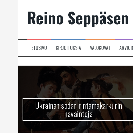
Skip
Reino Seppäsen 
to
content
ETUSIVU
KIRJOITUKSIA
VALOKUVAT
ARVIOI
Ukrainan sodan rintamakarkurin
havaintoja