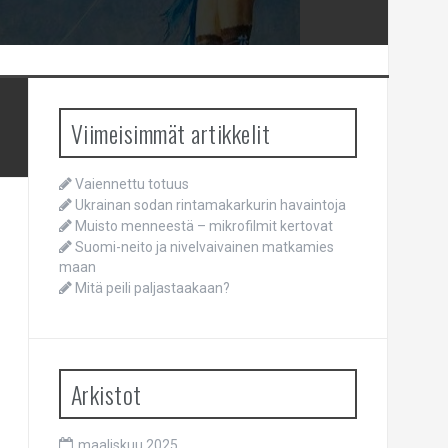
Viimeisimmät artikkelit
Vaiennettu totuus
Ukrainan sodan rintamakarkurin havaintoja
Muisto menneestä – mikrofilmit kertovat
Suomi-neito ja nivelvaivainen matkamies
maan
Mitä peili paljastaakaan?
Arkistot
maaliskuu 2025