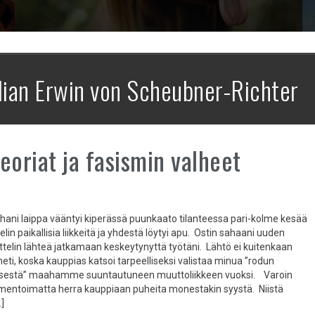
ian Erwin von Scheubner-Richter
eoriat ja fasismin valheet
ani laippa vääntyi kiperässä puunkaato tilanteessa pari-kolme kesää
telin paikallisia liikkeitä ja yhdestä löytyi apu. Ostin sahaani uuden
attelin lähteä jatkamaan keskeytynyttä työtäni. Lähtö ei kuitenkaan
eti, koska kauppias katsoi tarpeelliseksi valistaa minua ”rodun
sestä” maahamme suuntautuneen muuttoliikkeen vuoksi. Varoin
mentoimatta herra kauppiaan puheita monestakin syystä. Niistä
…]