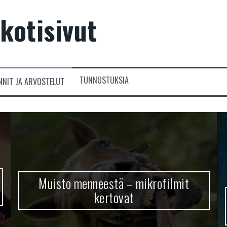
kotisivut
TUNNUSTUKSIA
NNIT JA ARVOSTELUT
Muisto menneestä – mikrofilmit
kertovat