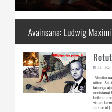
Avainsana:
Ludwig Maximil
Rotut
28.1.2021
Moottorisah
sitten. Soit
laipan ja aj
onnistunut h
heikkenemi
visusti kom
tärkein oli [