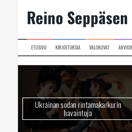
Skip
Reino Seppäsen 
to
content
ETUSIVU
KIRJOITUKSIA
VALOKUVAT
ARVIOI
Ukrainan sodan rintamakarkurin
havaintoja