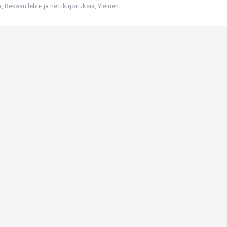
a
,
Reksan lehti- ja nettikirjoituksia
,
Yleinen