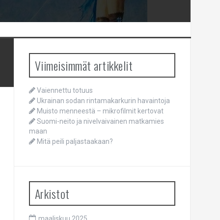
Viimeisimmät artikkelit
Vaiennettu totuus
Ukrainan sodan rintamakarkurin havaintoja
Muisto menneestä – mikrofilmit kertovat
Suomi-neito ja nivelvaivainen matkamies
maan
Mitä peili paljastaakaan?
Arkistot
maaliskuu 2025