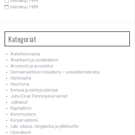
helmikuu 1999
helmikuu 1989
Kategoriat
Aatehistoriasta
Anarkismi ja syndikalismi
Arvioinnit ja arvostelut
Demokraattinen sosialismi – sosialidemokratia
Historiasta
Huumoria
Ihmisiä ja elettyä elämää
Juho Einar Penninpesä tarinat
Julkaisut
Kapitalismi
Kommunismi
Konservatismi
Laki, oikeus, rangaistus ja jälkihuolto
Liberalismi