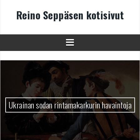
Skip
to
Reino Seppäsen kotisivut
content
Ukrainan sodan rintamakarkurin havaintoja