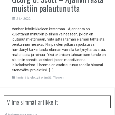
muistiin palautunutta
21.4.2022
Vanhan lehtileikkeleen kertomaa Ajanriento on
kuljettanut minutkin jo siihen vaiheeseen, jolloin on
joutunut miettimään, mitä jättää tämän elämän tähteistä
perikunnan riesaksi. Niinpä olen pitkässä juoksussa
hävittänyt kaikenlaista elämän varrella kertynyttä tavaraa,
materiaalia ja roinaa. Yksi aktiivisen tuhoamisen kohde on
ollut niin sanottu arkistoni ja sen massiivinena
leikekokoelma. Homma on osoittautunut todella hitaasti
eteneväksi projektiksi. […]
Ihmisiä ja elettyä elämää
,
Yleinen
Viimeisimmät artikkelit
Vaiennettu totuus