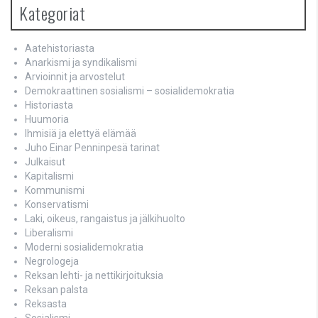
Kategoriat
Aatehistoriasta
Anarkismi ja syndikalismi
Arvioinnit ja arvostelut
Demokraattinen sosialismi – sosialidemokratia
Historiasta
Huumoria
Ihmisiä ja elettyä elämää
Juho Einar Penninpesä tarinat
Julkaisut
Kapitalismi
Kommunismi
Konservatismi
Laki, oikeus, rangaistus ja jälkihuolto
Liberalismi
Moderni sosialidemokratia
Negrologeja
Reksan lehti- ja nettikirjoituksia
Reksan palsta
Reksasta
Sosialismi