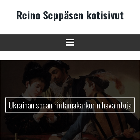
Skip
to
Reino Seppäsen kotisivut
content
Ukrainan sodan rintamakarkurin havaintoja