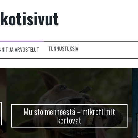
kotisivut
TUNNUSTUKSIA
NNIT JA ARVOSTELUT
Muisto menneestä – mikrofilmit
kertovat