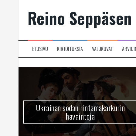
Skip
Reino Seppäsen 
to
content
ETUSIVU
KIRJOITUKSIA
VALOKUVAT
ARVIOI
Ukrainan sodan rintamakarkurin
havaintoja