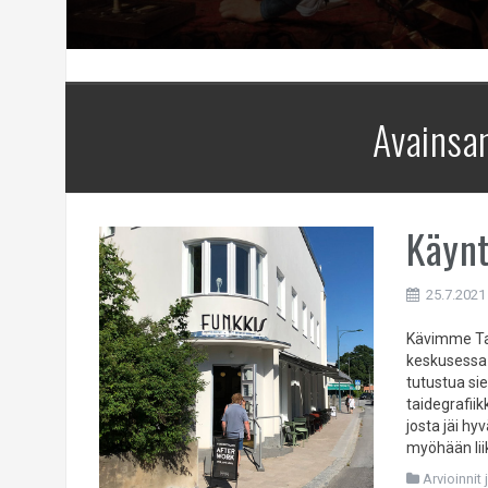
Avainsa
Käynt
25.7.2021
Kävimme Tar
keskusessa
tutustua sie
taidegrafii
josta jäi h
myöhään liik
Arvioinnit 