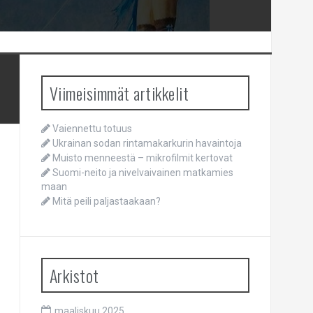
Viimeisimmät artikkelit
Vaiennettu totuus
Ukrainan sodan rintamakarkurin havaintoja
Muisto menneestä – mikrofilmit kertovat
Suomi-neito ja nivelvaivainen matkamies
maan
Mitä peili paljastaakaan?
Arkistot
maaliskuu 2025