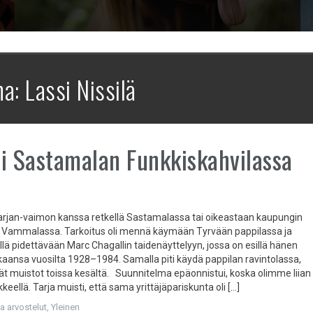
na:
Lassi Nissilä
i Sastamalan Funkkiskahvilassa
jan-vaimon kanssa retkellä Sastamalassa tai oikeastaan kaupungin
 Vammalassa. Tarkoitus oli mennä käymään Tyrvään pappilassa ja
llä pidettävään Marc Chagallin taidenäyttelyyn, jossa on esillä hänen
kkaansa vuosilta 1928–1984. Samalla piti käydä pappilan ravintolassa,
yvät muistot toissa kesältä. Suunnitelma epäonnistui, koska olimme liian
keellä. Tarja muisti, että sama yrittäjäpariskunta oli […]
ja arvostelut
,
Yleinen