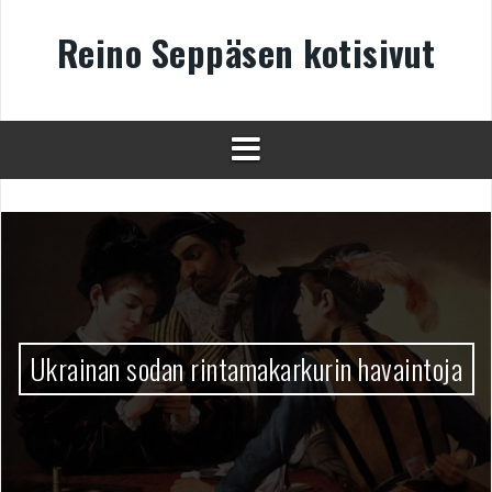
Skip
to
Reino Seppäsen kotisivut
content
Ukrainan sodan rintamakarkurin havaintoja