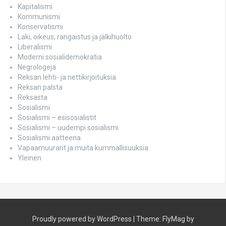
Kapitalismi
Kommunismi
Konservatismi
Laki, oikeus, rangaistus ja jälkihuolto
Liberalismi
Moderni sosialidemokratia
Negrologeja
Reksan lehti- ja nettikirjoituksia
Reksan palsta
Reksasta
Sosialismi
Sosialismi – esisosialistit
Sosialismi – uudempi sosialismi
Sosialismi aatteena
Vapaamuurarit ja muita kummallisuuksia
Yleinen
Proudly powered by WordPress
|
Theme:
FlyMag
by