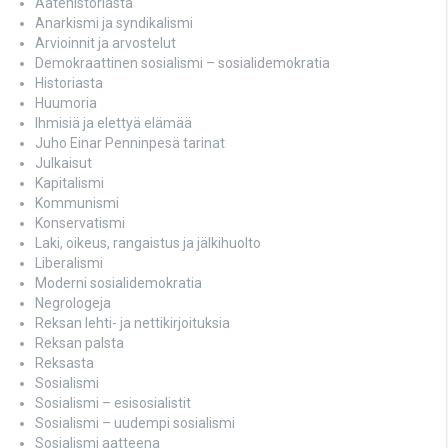
Aatehistoriasta
Anarkismi ja syndikalismi
Arvioinnit ja arvostelut
Demokraattinen sosialismi – sosialidemokratia
Historiasta
Huumoria
Ihmisiä ja elettyä elämää
Juho Einar Penninpesä tarinat
Julkaisut
Kapitalismi
Kommunismi
Konservatismi
Laki, oikeus, rangaistus ja jälkihuolto
Liberalismi
Moderni sosialidemokratia
Negrologeja
Reksan lehti- ja nettikirjoituksia
Reksan palsta
Reksasta
Sosialismi
Sosialismi – esisosialistit
Sosialismi – uudempi sosialismi
Sosialismi aatteena