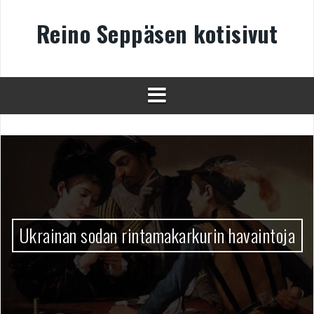
Skip
to
Reino Seppäsen kotisivut
content
Ukrainan sodan rintamakarkurin havaintoja