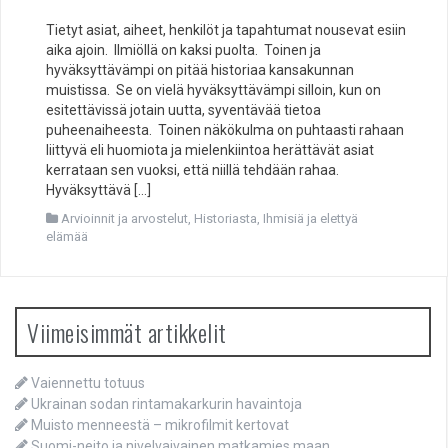
Tietyt asiat, aiheet, henkilöt ja tapahtumat nousevat esiin
aika ajoin. Ilmiöllä on kaksi puolta. Toinen ja
hyväksyttävämpi on pitää historiaa kansakunnan
muistissa. Se on vielä hyväksyttävämpi silloin, kun on
esitettävissä jotain uutta, syventävää tietoa
puheenaiheesta. Toinen näkökulma on puhtaasti rahaan
liittyvä eli huomiota ja mielenkiintoa herättävät asiat
kerrataan sen vuoksi, että niillä tehdään rahaa.
Hyväksyttävä […]
Arvioinnit ja arvostelut
,
Historiasta
,
Ihmisiä ja elettyä
elämää
Viimeisimmät artikkelit
Vaiennettu totuus
Ukrainan sodan rintamakarkurin havaintoja
Muisto menneestä – mikrofilmit kertovat
Suomi-neito ja nivelvaivainen matkamies maan