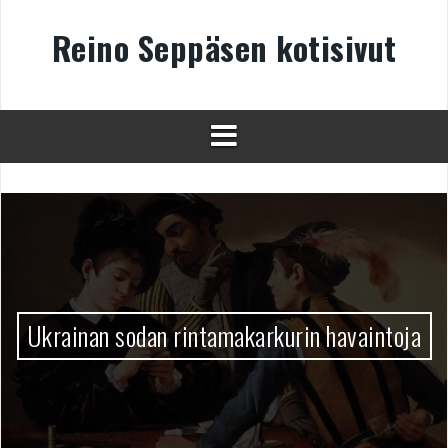
Skip
to
Reino Seppäsen kotisivut
content
Ukrainan sodan rintamakarkurin havaintoja