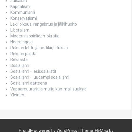
Julkaisut
Kapitalismi
Kommunismi
Konservatismi
Laki, oikeus, rangaistus ja jälkihuolto
Liberalismi
Moderni sosialidemokratia
Negrologeja
Reksan lehti- ja nettikirjoituksia
Reksan palsta
Reksasta
Sosialismi
Sosialismi – esisosialistit
Sosialismi – uudempi sosialismi
Sosialismi aatteena
Vapaamuurarit ja muita kummallisuuksia
Yleinen
Proudly powered by WordPress
|
Theme:
FlyMag
by