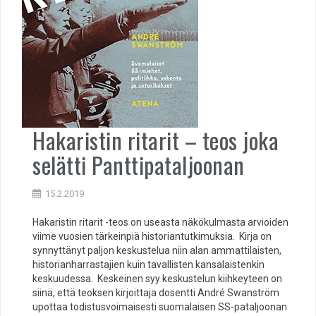
Hakaristin ritarit – teos joka
selätti Panttipataljoonan
15.2.2019
Hakaristin ritarit -teos on useasta näkökulmasta arvioiden
viime vuosien tärkeinpiä historiantutkimuksia. Kirja on
synnyttänyt paljon keskustelua niin alan ammattilaisten,
historianharrastajien kuin tavallisten kansalaistenkin
keskuudessa. Keskeinen syy keskustelun kiihkeyteen on
siinä, että teoksen kirjoittaja dosentti André Swanström
upottaa todistusvoimaisesti suomalaisen SS-pataljoonan