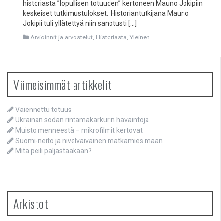
historiasta ”lopullisen totuuden” kertoneen Mauno Jokipiin
keskeiset tutkimustulokset. Historiantutkijana Mauno
Jokipii tuli yllätettyä niin sanotusti […]
Arvioinnit ja arvostelut
,
Historiasta
,
Yleinen
Viimeisimmät artikkelit
Vaiennettu totuus
Ukrainan sodan rintamakarkurin havaintoja
Muisto menneestä – mikrofilmit kertovat
Suomi-neito ja nivelvaivainen matkamies maan
Mitä peili paljastaakaan?
Arkistot