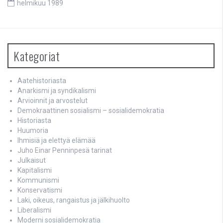
helmikuu 1989
Kategoriat
Aatehistoriasta
Anarkismi ja syndikalismi
Arvioinnit ja arvostelut
Demokraattinen sosialismi – sosialidemokratia
Historiasta
Huumoria
Ihmisiä ja elettyä elämää
Juho Einar Penninpesä tarinat
Julkaisut
Kapitalismi
Kommunismi
Konservatismi
Laki, oikeus, rangaistus ja jälkihuolto
Liberalismi
Moderni sosialidemokratia