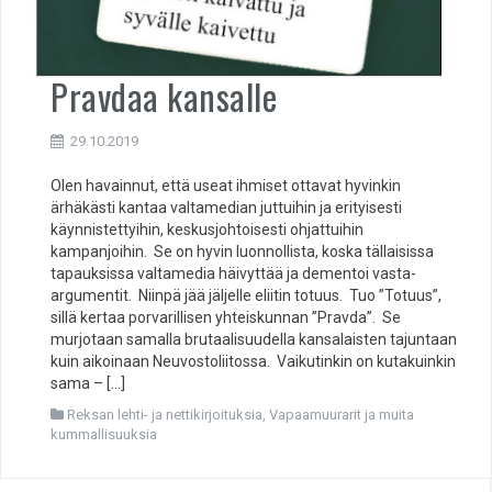
Pravdaa kansalle
29.10.2019
Olen havainnut, että useat ihmiset ottavat hyvinkin
ärhäkästi kantaa valtamedian juttuihin ja erityisesti
käynnistettyihin, keskusjohtoisesti ohjattuihin
kampanjoihin. Se on hyvin luonnollista, koska tällaisissa
tapauksissa valtamedia häivyttää ja dementoi vasta-
argumentit. Niinpä jää jäljelle eliitin totuus. Tuo ”Totuus”,
sillä kertaa porvarillisen yhteiskunnan ”Pravda”. Se
murjotaan samalla brutaalisuudella kansalaisten tajuntaan
kuin aikoinaan Neuvostoliitossa. Vaikutinkin on kutakuinkin
sama – […]
Reksan lehti- ja nettikirjoituksia
,
Vapaamuurarit ja muita
kummallisuuksia