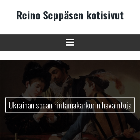
Skip
to
Reino Seppäsen kotisivut
content
Ukrainan sodan rintamakarkurin havaintoja