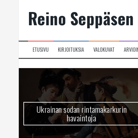
Skip
Reino Seppäsen 
to
content
ETUSIVU
KIRJOITUKSIA
VALOKUVAT
ARVIOI
Ukrainan sodan rintamakarkurin
havaintoja