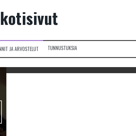
kotisivut
TUNNUSTUKSIA
NNIT JA ARVOSTELUT
Muisto menneestä – mikrofilmit
kertovat