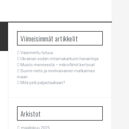
Viimeisimmät artikkelit
Vaiennettu totuus
Ukrainan sodan rintamakarkurin havaintoja
Muisto menneestä – mikrofilmit kertovat
Suomi-neito ja nivelvaivainen matkamies
maan
Mitä peili paljastaakaan?
Arkistot
maaliskuu 2025