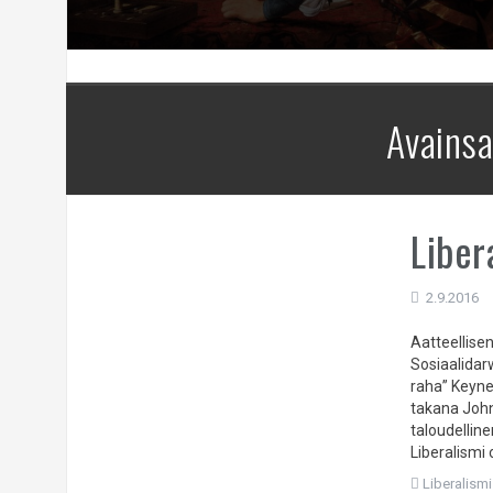
Avains
Liber
2.9.2016
Aatteellisen
Sosiaalidar
raha” Keynes
takana Joh
taloudelline
Liberalismi 
Liberalismi