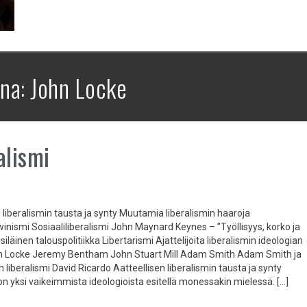
ana:
John Locke
alismi
 liberalismin tausta ja synty Muutamia liberalismin haaroja
winismi Sosiaaliliberalismi John Maynard Keynes – ”Työllisyys, korko ja
iläinen talouspolitiikka Libertarismi Ajattelijoita liberalismin ideologian
n Locke Jeremy Bentham John Stuart Mill Adam Smith Adam Smith ja
n liberalismi David Ricardo Aatteellisen liberalismin tausta ja synty
on yksi vaikeimmista ideologioista esitellä monessakin mielessä. […]