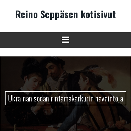
Skip
to
Reino Seppäsen kotisivut
content
Ukrainan sodan rintamakarkurin havaintoja