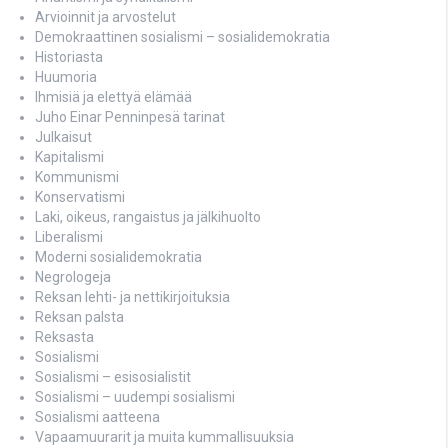
Arvioinnit ja arvostelut
Demokraattinen sosialismi – sosialidemokratia
Historiasta
Huumoria
Ihmisiä ja elettyä elämää
Juho Einar Penninpesä tarinat
Julkaisut
Kapitalismi
Kommunismi
Konservatismi
Laki, oikeus, rangaistus ja jälkihuolto
Liberalismi
Moderni sosialidemokratia
Negrologeja
Reksan lehti- ja nettikirjoituksia
Reksan palsta
Reksasta
Sosialismi
Sosialismi – esisosialistit
Sosialismi – uudempi sosialismi
Sosialismi aatteena
Vapaamuurarit ja muita kummallisuuksia