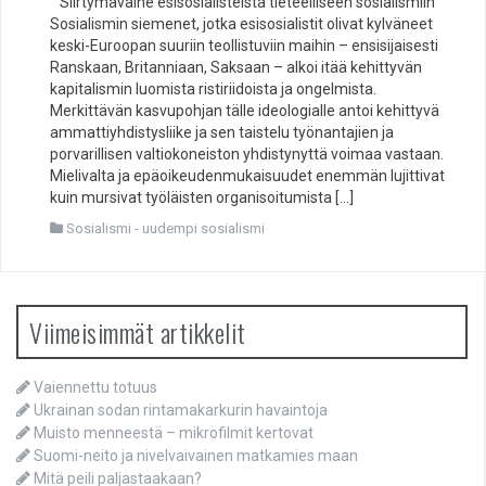
Siirtymävaihe esisosialisteista tieteelliseen sosialismiin
Sosialismin siemenet, jotka esisosialistit olivat kylväneet
keski-Euroopan suuriin teollistuviin maihin – ensisijaisesti
Ranskaan, Britanniaan, Saksaan – alkoi itää kehittyvän
kapitalismin luomista ristiriidoista ja ongelmista.
Merkittävän kasvupohjan tälle ideologialle antoi kehittyvä
ammattiyhdistysliike ja sen taistelu työnantajien ja
porvarillisen valtiokoneiston yhdistynyttä voimaa vastaan.
Mielivalta ja epäoikeudenmukaisuudet enemmän lujittivat
kuin mursivat työläisten organisoitumista […]
Sosialismi - uudempi sosialismi
Viimeisimmät artikkelit
Vaiennettu totuus
Ukrainan sodan rintamakarkurin havaintoja
Muisto menneestä – mikrofilmit kertovat
Suomi-neito ja nivelvaivainen matkamies maan
Mitä peili paljastaakaan?