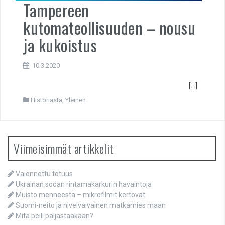
Tampereen
kutomateollisuuden – nousu
ja kukoistus
10.3.2020
[…]
Historiasta
,
Yleinen
Viimeisimmät artikkelit
Vaiennettu totuus
Ukrainan sodan rintamakarkurin havaintoja
Muisto menneestä – mikrofilmit kertovat
Suomi-neito ja nivelvaivainen matkamies maan
Mitä peili paljastaakaan?