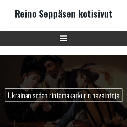
Skip
to
Reino Seppäsen kotisivut
content
Ukrainan sodan rintamakarkurin havaintoja