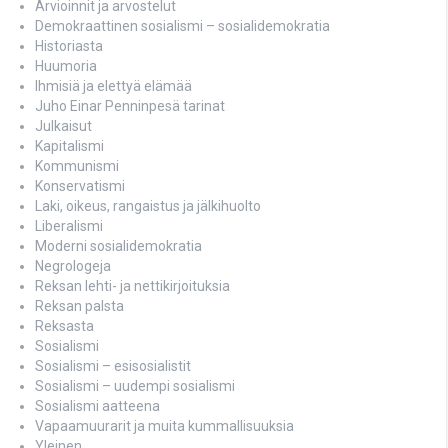
Arvioinnit ja arvostelut
Demokraattinen sosialismi – sosialidemokratia
Historiasta
Huumoria
Ihmisiä ja elettyä elämää
Juho Einar Penninpesä tarinat
Julkaisut
Kapitalismi
Kommunismi
Konservatismi
Laki, oikeus, rangaistus ja jälkihuolto
Liberalismi
Moderni sosialidemokratia
Negrologeja
Reksan lehti- ja nettikirjoituksia
Reksan palsta
Reksasta
Sosialismi
Sosialismi – esisosialistit
Sosialismi – uudempi sosialismi
Sosialismi aatteena
Vapaamuurarit ja muita kummallisuuksia
Yleinen