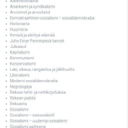
Aatehistoriasta
Anarkismi ja syndikalismi
Arvioinnit ja arvostelut
Demokraattinen sosialismi – sosialidemokratia
Historiasta
Huumoria
Ihmisiä ja elettyä elämää
Juho Einar Penninpesä tarinat
Julkaisut
Kapitalismi
Kommunismi
Konservatismi
Laki, oikeus, rangaistus ja jälkihuolto
Liberalismi
Moderni sosialidemokratia
Negrologeja
Reksan lehti- ja nettikirjoituksia
Reksan palsta
Reksasta
Sosialismi
Sosialismi – esisosialistit
Sosialismi – uudempi sosialismi
Sosialismi aatteena