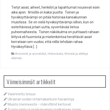
Tietyt asiat, aiheet, henkilöt ja tapahtumat nousevat esiin
aika ajoin. Ilmiöllä on kaksi puolta. Toinen ja
hyväksyttävämpi on pitää historiaa kansakunnan
muistissa. Se on vielä hyväksyttävämpi silloin, kun on
esitettävissä jotain uutta, syventävää tietoa
puheenaiheesta. Toinen näkökulma on puhtaasti rahaan
liittyvä eli huomiota ja mielenkiintoa herättävät asiat
kerrataan sen vuoksi, että niillä tehdään rahaa.
Hyväksyttävä […]
Arvioinnit ja arvostelut
,
Historiasta
,
Ihmisiä ja elettyä
elämää
Viimeisimmät artikkelit
Vaiennettu totuus
Ukrainan sodan rintamakarkurin havaintoja
Muisto menneestä – mikrofilmit kertovat
Suomi-neito ja nivelvaivainen matkamies maan