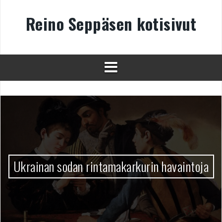
Skip
to
Reino Seppäsen kotisivut
content
Ukrainan sodan rintamakarkurin havaintoja