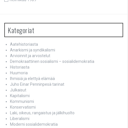
Kategoriat
Aatehistoriasta
Anarkismi ja syndikalismi
Arvioinnit ja arvostelut
Demokraattinen sosialismi – sosialidemokratia
Historiasta
Huumoria
Ihmisiä ja elettyä elämää
Juho Einar Penninpesä tarinat
Julkaisut
Kapitalismi
Kommunismi
Konservatismi
Laki, oikeus, rangaistus ja jälkihuolto
Liberalismi
Moderni sosialidemokratia