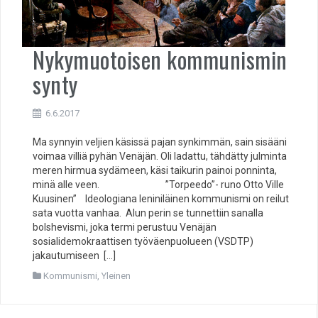
Nykymuotoisen kommunismin
synty
6.6.2017
Ma synnyin veljien käsissä pajan synkimmän, sain sisääni
voimaa villiä pyhän Venäjän. Oli ladattu, tähdätty julminta
meren hirmua sydämeen, käsi taikurin painoi ponninta,
minä alle veen. ”Torpeedo”- runo Otto Ville
Kuusinen” Ideologiana leniniläinen kommunismi on reilut
sata vuotta vanhaa. Alun perin se tunnettiin sanalla
bolshevismi, joka termi perustuu Venäjän
sosialidemokraattisen työväenpuolueen (VSDTP)
jakautumiseen […]
Kommunismi
,
Yleinen