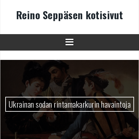
Skip
to
Reino Seppäsen kotisivut
content
Ukrainan sodan rintamakarkurin havaintoja