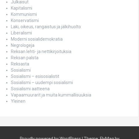
Julkaisut
Kapitalismi
Kommunismi
Konservatismi
Laki, oikeus, rangaistus ja jälkihuolto
Liberalismi
Moderni sosialidemokratia
Negrologeja
Reksan lehti- ja nettikirjoituksia
Reksan palsta
Reksasta
Sosialismi
Sosialismi – esisosialistit
Sosialismi – uudempi sosialismi
Sosialismi aatteena
Vapaamuurarit ja muita kummallisuuksia
Yleinen
Proudly powered by WordPress
|
Theme:
FlyMag
by