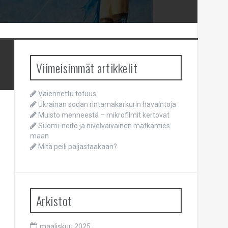
Viimeisimmät artikkelit
Vaiennettu totuus
Ukrainan sodan rintamakarkurin havaintoja
Muisto menneestä – mikrofilmit kertovat
Suomi-neito ja nivelvaivainen matkamies
maan
Mitä peili paljastaakaan?
Arkistot
maaliskuu 2025