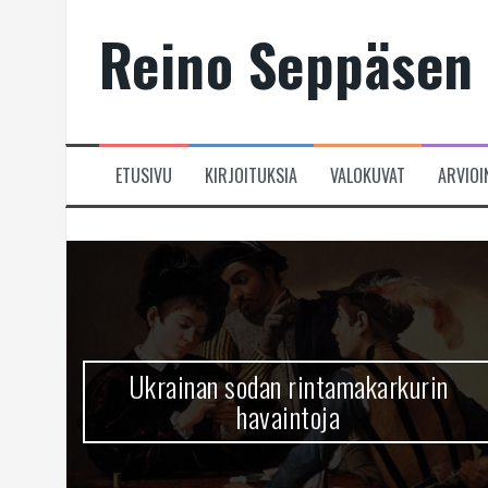
Skip
Reino Seppäsen 
to
content
ETUSIVU
KIRJOITUKSIA
VALOKUVAT
ARVIOI
Ukrainan sodan rintamakarkurin
havaintoja