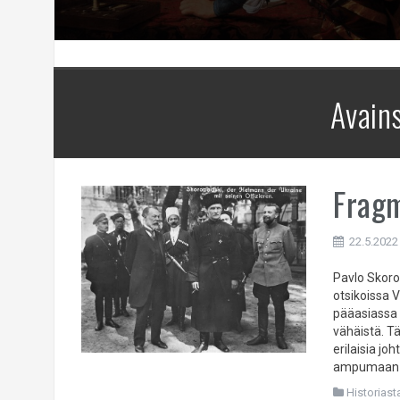
Avain
Fragm
22.5.2022
Pavlo Skoro
otsikoissa 
pääasiassa 
vähäistä. Tä
erilaisia jo
ampumaan m
Historiast