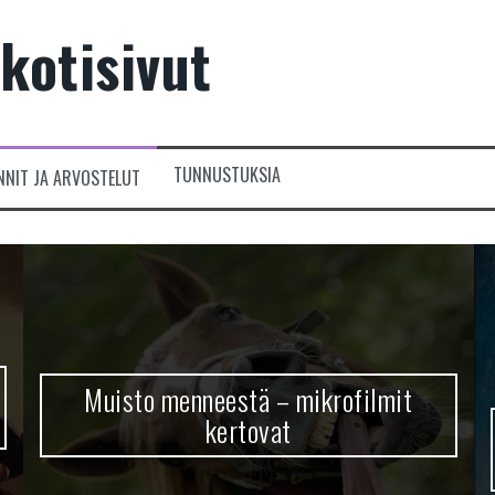
kotisivut
TUNNUSTUKSIA
NNIT JA ARVOSTELUT
Muisto menneestä – mikrofilmit
kertovat