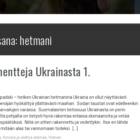
sana:
hetmani
entteja Ukrainasta 1.
padski – hetken Ukrainan hetmanina Ukraina on ollut näyttävästi
Venäjän hyökättyä yllättävästi maahan. Sodan taustat ovat edelleenkin
arvailujen varassa. Suomalaisten tietoisuus Ukrainasta on perin
ltä pohjalta on tietysti hyvä rakentaa erilaisia skenaarioita ja vetää
htopäätöksiä. Niitä on sitten rakennettu ja vedettykin. Itse en lähde
itään alas tai vannomaan todeksi. […]
a
,
Ihmisiä ja elettyä elämää
,
Yleinen