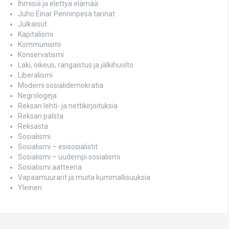
Ihmisiä ja elettyä elämää
Juho Einar Penninpesä tarinat
Julkaisut
Kapitalismi
Kommunismi
Konservatismi
Laki, oikeus, rangaistus ja jälkihuolto
Liberalismi
Moderni sosialidemokratia
Negrologeja
Reksan lehti- ja nettikirjoituksia
Reksan palsta
Reksasta
Sosialismi
Sosialismi – esisosialistit
Sosialismi – uudempi sosialismi
Sosialismi aatteena
Vapaamuurarit ja muita kummallisuuksia
Yleinen