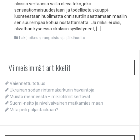
oloissa vertaansa vailla oleva teko, joka
sensaatiomaisuudestaan ja todelliseta skuuppi-
luonteestaan huolimatta onnistuttiin saattamaan maaliin
sen suurempaa kohua nostattamatta. Ja miksi ei olisi,
olivathan kyseessä rikoksiin syyllistyneet, […]
Laki, oikeus, rangaistus ja jälkihuolto
Viimeisimmät artikkelit
Vaiennettu totuus
Ukrainan sodan rintamakarkurin havaintoja
Muisto menneestä – mikrofilmit kertovat
Suomi-neito ja nivelvaivainen matkamies maan
Mitä peili paljastaakaan?