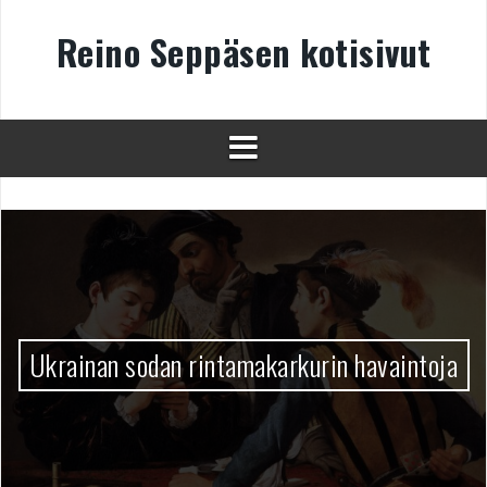
Skip
to
Reino Seppäsen kotisivut
content
Ukrainan sodan rintamakarkurin havaintoja