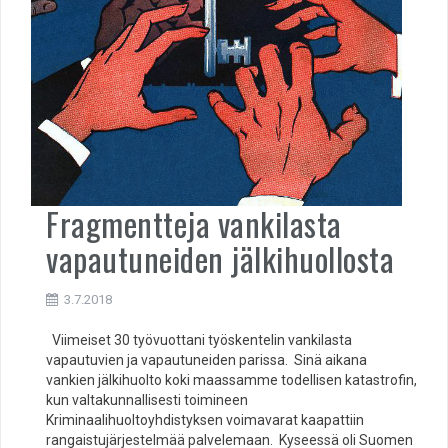
Fragmentteja vankilasta
vapautuneiden jälkihuollosta
3.7.2018
Viimeiset 30 työvuottani työskentelin vankilasta
vapautuvien ja vapautuneiden parissa. Sinä aikana
vankien jälkihuolto koki maassamme todellisen katastrofin,
kun valtakunnallisesti toimineen
Kriminaalihuoltoyhdistyksen voimavarat kaapattiin
rangaistujärjestelmää palvelemaan. Kyseessä oli Suomen