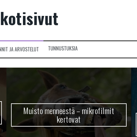
kotisivut
TUNNUSTUKSIA
NNIT JA ARVOSTELUT
Muisto menneestä – mikrofilmit
kertovat