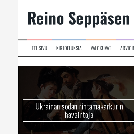
Skip
Reino Seppäsen 
to
content
ETUSIVU
KIRJOITUKSIA
VALOKUVAT
ARVIOI
Ukrainan sodan rintamakarkurin
havaintoja