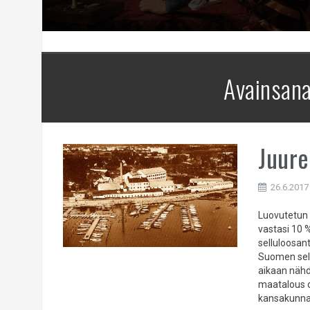
Avainsan
Juure
26.6.2017
Luovutetun K
vastasi 10 
selluloosan
Suomen sell
aikaan nähd
maatalous o
kansakunnal