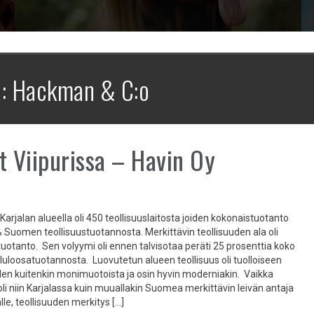
a:
Hackman & C:o
t Viipurissa – Havin Oy
arjalan alueella oli 450 teollisuuslaitosta joiden kokonaistuotanto
% Suomen teollisuustuotannosta. Merkittävin teollisuuden ala oli
tuotanto. Sen volyymi oli ennen talvisotaa peräti 25 prosenttia koko
uloosatuotannosta. Luovutetun alueen teollisuus oli tuolloiseen
en kuitenkin monimuotoista ja osin hyvin moderniakin. Vaikka
li niin Karjalassa kuin muuallakin Suomea merkittävin leivän antaja
le, teollisuuden merkitys […]