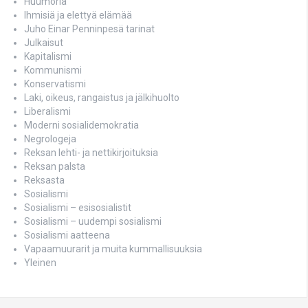
Huumoria
Ihmisiä ja elettyä elämää
Juho Einar Penninpesä tarinat
Julkaisut
Kapitalismi
Kommunismi
Konservatismi
Laki, oikeus, rangaistus ja jälkihuolto
Liberalismi
Moderni sosialidemokratia
Negrologeja
Reksan lehti- ja nettikirjoituksia
Reksan palsta
Reksasta
Sosialismi
Sosialismi – esisosialistit
Sosialismi – uudempi sosialismi
Sosialismi aatteena
Vapaamuurarit ja muita kummallisuuksia
Yleinen