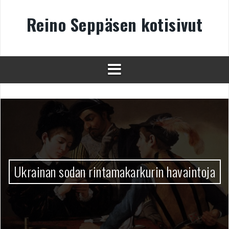
Skip
to
Reino Seppäsen kotisivut
content
Ukrainan sodan rintamakarkurin havaintoja