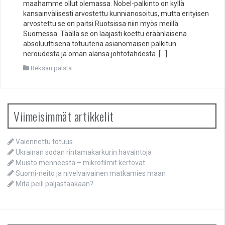
maahamme ollut olemassa. Nobel-palkinto on kyllä
kansainvälisesti arvostettu kunnianosoitus, mutta erityisen
arvostettu se on paitsi Ruotsissa niin myös meillä
Suomessa. Täällä se on laajasti koettu eräänlaisena
absoluuttisena totuutena asianomaisen palkitun
neroudesta ja oman alansa johtotähdestä. […]
Reksan palsta
Viimeisimmät artikkelit
Vaiennettu totuus
Ukrainan sodan rintamakarkurin havaintoja
Muisto menneestä – mikrofilmit kertovat
Suomi-neito ja nivelvaivainen matkamies maan
Mitä peili paljastaakaan?