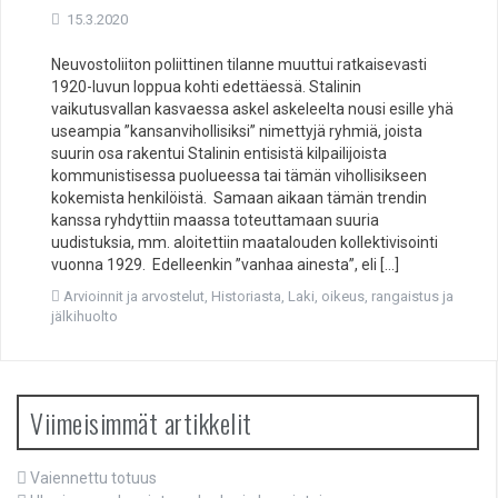
15.3.2020
Neuvostoliiton poliittinen tilanne muuttui ratkaisevasti
1920-luvun loppua kohti edettäessä. Stalinin
vaikutusvallan kasvaessa askel askeleelta nousi esille yhä
useampia ”kansanvihollisiksi” nimettyjä ryhmiä, joista
suurin osa rakentui Stalinin entisistä kilpailijoista
kommunistisessa puolueessa tai tämän vihollisikseen
kokemista henkilöistä. Samaan aikaan tämän trendin
kanssa ryhdyttiin maassa toteuttamaan suuria
uudistuksia, mm. aloitettiin maatalouden kollektivisointi
vuonna 1929. Edelleenkin ”vanhaa ainesta”, eli […]
Arvioinnit ja arvostelut
,
Historiasta
,
Laki, oikeus, rangaistus ja
jälkihuolto
Viimeisimmät artikkelit
Vaiennettu totuus