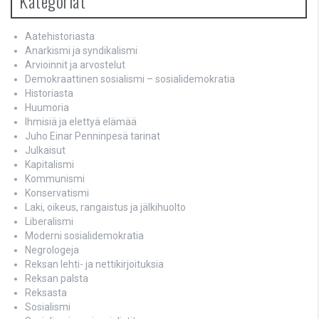
Kategoriat
Aatehistoriasta
Anarkismi ja syndikalismi
Arvioinnit ja arvostelut
Demokraattinen sosialismi – sosialidemokratia
Historiasta
Huumoria
Ihmisiä ja elettyä elämää
Juho Einar Penninpesä tarinat
Julkaisut
Kapitalismi
Kommunismi
Konservatismi
Laki, oikeus, rangaistus ja jälkihuolto
Liberalismi
Moderni sosialidemokratia
Negrologeja
Reksan lehti- ja nettikirjoituksia
Reksan palsta
Reksasta
Sosialismi