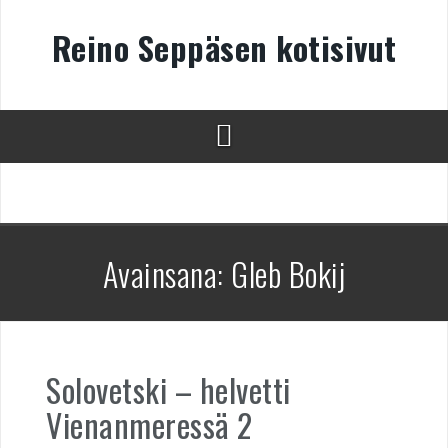
Skip
to
Reino Seppäsen kotisivut
content
Avainsana:
Gleb Bokij
Solovetski – helvetti
Vienanmeressä 2