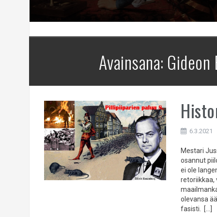
Avainsana:
Gideon 
Histo
6.3.2021
Mestari Juss
osannut pii
ei ole lang
retoriikkaa,
maailmanka
olevansa äär
fasisti. […]