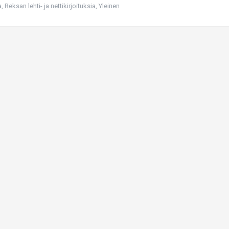
a
,
Reksan lehti- ja nettikirjoituksia
,
Yleinen