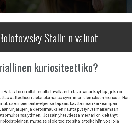
Bolotowsky Stalinin vainot
riallinen kuriositeettiko?
i Halla-aho on ollut omalla tavallaan taitava sanankäyttäjä, joka on
lottaa aatteellisen sielunelämänsä syvimmän olemuksen hienosti. Hän
ennut, useimpien aateveljiensä tapaan, käyttämään karkeampaa
 vaan vihjailujen ja kiertoilmauksien kautta pystynyt ilmaisemaan
tsomuksensa ytimen. Jossain yhteydessä mestari on kieltänyt
ioikeistolainen, mutta se ei ole todiste siitä, etteikö hän voisi olla