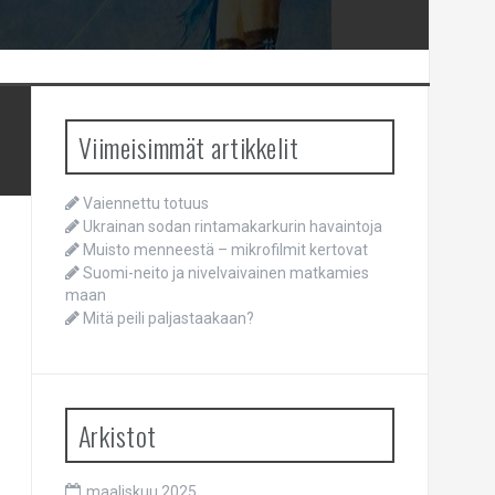
Viimeisimmät artikkelit
Vaiennettu totuus
Ukrainan sodan rintamakarkurin havaintoja
Muisto menneestä – mikrofilmit kertovat
Suomi-neito ja nivelvaivainen matkamies
maan
Mitä peili paljastaakaan?
Arkistot
maaliskuu 2025