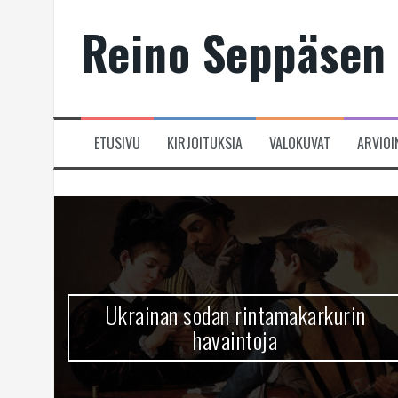
Skip
Reino Seppäsen 
to
content
ETUSIVU
KIRJOITUKSIA
VALOKUVAT
ARVIOI
Ukrainan sodan rintamakarkurin
havaintoja