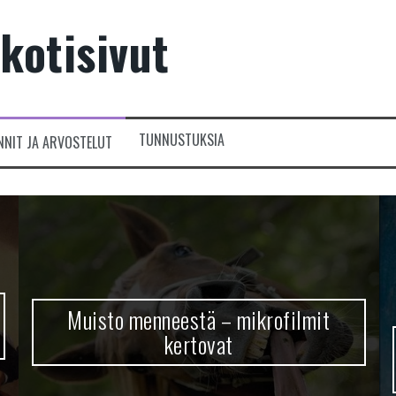
kotisivut
TUNNUSTUKSIA
NNIT JA ARVOSTELUT
Muisto menneestä – mikrofilmit
kertovat