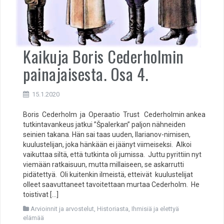
Kaikuja Boris Cederholmin
painajaisesta. Osa 4.
15.1.2020
Boris Cederholm ja Operaatio Trust Cederholmin ankea
tutkintavankeus jatkui ”Špalerkan” paljon nähneiden
seinien takana. Hän sai taas uuden, Ilarianov-nimisen,
kuulustelijan, joka hänkään ei jäänyt viimeiseksi. Alkoi
vaikuttaa siltä, että tutkinta oli jumissa. Juttu pyrittiin nyt
viemään ratkaisuun, mutta millaiseen, se askarrutti
pidätettyä. Oli kuitenkin ilmeistä, etteivät kuulustelijat
olleet saavuttaneet tavoitettaan murtaa Cederholm. He
toistivat […]
Arvioinnit ja arvostelut
,
Historiasta
,
Ihmisiä ja elettyä
elämää