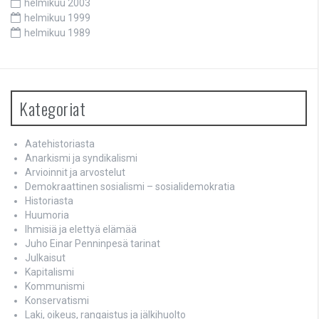
helmikuu 2003
helmikuu 1999
helmikuu 1989
Kategoriat
Aatehistoriasta
Anarkismi ja syndikalismi
Arvioinnit ja arvostelut
Demokraattinen sosialismi – sosialidemokratia
Historiasta
Huumoria
Ihmisiä ja elettyä elämää
Juho Einar Penninpesä tarinat
Julkaisut
Kapitalismi
Kommunismi
Konservatismi
Laki, oikeus, rangaistus ja jälkihuolto