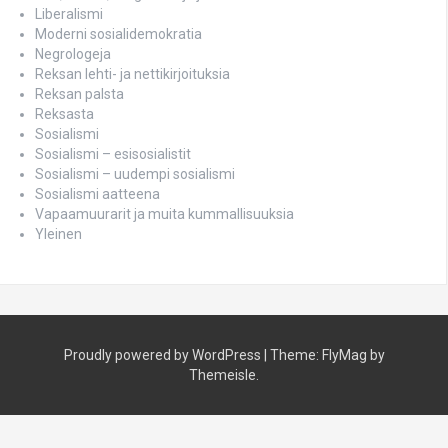
Liberalismi
Moderni sosialidemokratia
Negrologeja
Reksan lehti- ja nettikirjoituksia
Reksan palsta
Reksasta
Sosialismi
Sosialismi – esisosialistit
Sosialismi – uudempi sosialismi
Sosialismi aatteena
Vapaamuurarit ja muita kummallisuuksia
Yleinen
Proudly powered by WordPress
|
Theme:
FlyMag
by
Themeisle.