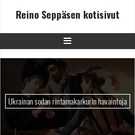
Skip
to
Reino Seppäsen kotisivut
content
Ukrainan sodan rintamakarkurin havaintoja