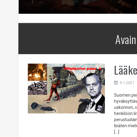
Avain
Lääke
9.1.2021
Suomen peru
hyväksyttäv
uskonnon, v
henkilöön l
perustuslai
lisäten miel
[…]