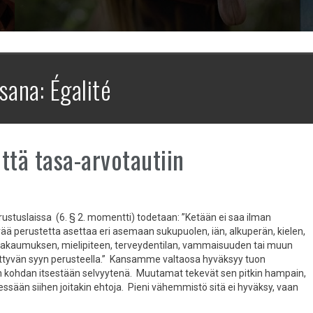
sana:
Égalité
ttä tasa-arvotautiin
stuslaissa (6. § 2. momentti) todetaan: ”Ketään ei saa ilman
ää perustetta asettaa eri asemaan sukupuolen, iän, alkuperän, kielen,
akaumuksen, mielipiteen, terveydentilan, vammaisuuden tai muun
iittyvän syyn perusteella.” Kansamme valtaosa hyväksyy tuon
n kohdan itsestään selvyytenä. Muutamat tekevät sen pitkin hampain,
essään siihen joitakin ehtoja. Pieni vähemmistö sitä ei hyväksy, vaan