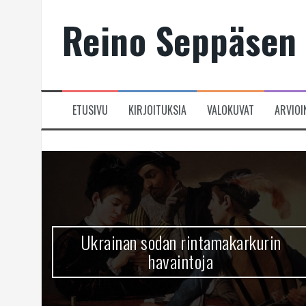
Skip
Reino Seppäsen 
to
content
ETUSIVU
KIRJOITUKSIA
VALOKUVAT
ARVIOI
Ukrainan sodan rintamakarkurin
havaintoja