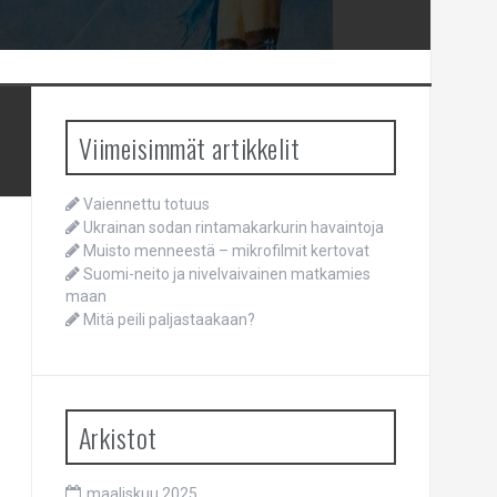
Viimeisimmät artikkelit
Vaiennettu totuus
Ukrainan sodan rintamakarkurin havaintoja
Muisto menneestä – mikrofilmit kertovat
Suomi-neito ja nivelvaivainen matkamies
maan
Mitä peili paljastaakaan?
Arkistot
maaliskuu 2025