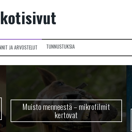
kotisivut
TUNNUSTUKSIA
NNIT JA ARVOSTELUT
Muisto menneestä – mikrofilmit
kertovat