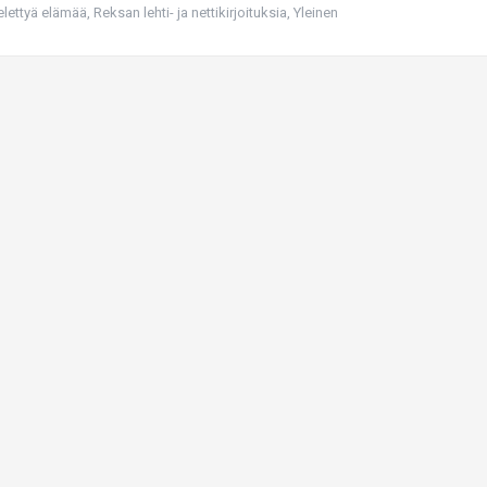
 elettyä elämää
,
Reksan lehti- ja nettikirjoituksia
,
Yleinen