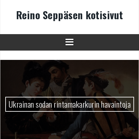
Skip
to
Reino Seppäsen kotisivut
content
Ukrainan sodan rintamakarkurin havaintoja