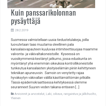
Kuin panssarikolonnan
pysäyttäjä
28.2.2019
Suomessa valmistellaan uusia tiedustelulakeja, joilla
luovutetaan taas muutama oleellinen pala
kansalaisvapauteen kuuluvaa intimiteettisuojaa maamme
valvonta- ja väkivaltakoneistoille. Kyseessä on
vuosikymmeniä kestänyt jatkumo, jossa eduskunta on
myöntänyt yhä enemmän oikeuksia kontrollikoneistolle
tunkeutua kansalaisten yksityiselämän piiriin kehittyneen
tekniikan apuneuvoin. Samoin on venytetty rajaa
hyväksytyn väkivallan välillä käsittämättömän pitkälle.
Tässä epädemokraattisessa kehityksessä olemme
seuranneet Suuren veden takana entiseen […]
Arvioinnit ja arvostelut
,
Laki, oikeus, rangaistus ja jälkihuolto
,
Yleinen