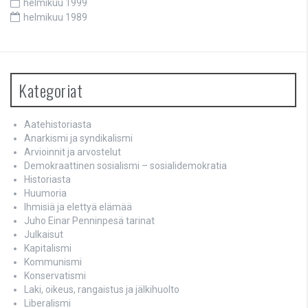
helmikuu 1999
helmikuu 1989
Kategoriat
Aatehistoriasta
Anarkismi ja syndikalismi
Arvioinnit ja arvostelut
Demokraattinen sosialismi – sosialidemokratia
Historiasta
Huumoria
Ihmisiä ja elettyä elämää
Juho Einar Penninpesä tarinat
Julkaisut
Kapitalismi
Kommunismi
Konservatismi
Laki, oikeus, rangaistus ja jälkihuolto
Liberalismi