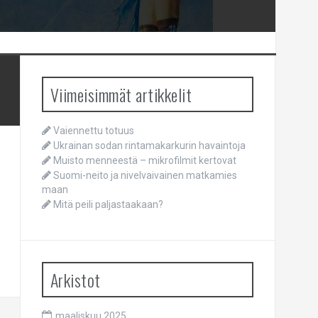
Viimeisimmät artikkelit
Vaiennettu totuus
Ukrainan sodan rintamakarkurin havaintoja
Muisto menneestä – mikrofilmit kertovat
Suomi-neito ja nivelvaivainen matkamies
maan
Mitä peili paljastaakaan?
Arkistot
maaliskuu 2025