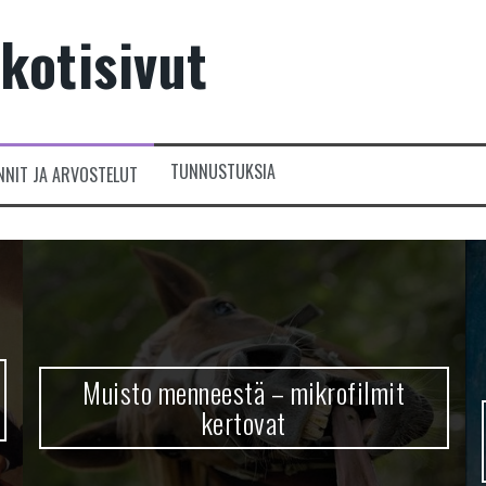
kotisivut
TUNNUSTUKSIA
NNIT JA ARVOSTELUT
Muisto menneestä – mikrofilmit
kertovat