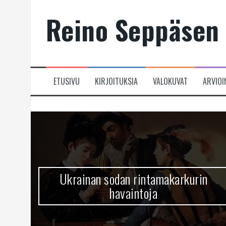
Skip
Reino Seppäsen 
to
content
ETUSIVU
KIRJOITUKSIA
VALOKUVAT
ARVIOI
Ukrainan sodan rintamakarkurin
havaintoja