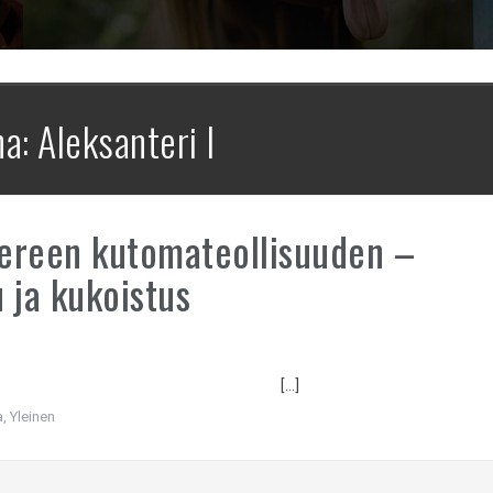
na:
Aleksanteri I
ereen kutomateollisuuden –
 ja kukoistus
[…]
a
,
Yleinen