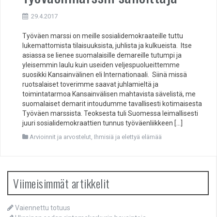
29.4.2017
Työväen marssi on meille sosialidemokraateille tuttu
lukemattomista tilaisuuksista, juhlista ja kulkueista. Itse
asiassa se lienee suomalaisille demareille tutumpi ja
yleisemmin laulu kuin useiden veljespuolueittemme
suosikki Kansainvälinen eli Internationaali. Siinä missä
ruotsalaiset toverimme saavat juhlamieltä ja
toimintatarmoa Kansainvälisen mahtavista sävelistä, me
suomalaiset demarit intoudumme tavallisesti kotimaisesta
Työväen marssista. Teoksesta tuli Suomessa leimallisesti
juuri sosialidemokraattien tunnus työväenliikkeen […]
Arvioinnit ja arvostelut
,
Ihmisiä ja elettyä elämää
Viimeisimmät artikkelit
Vaiennettu totuus