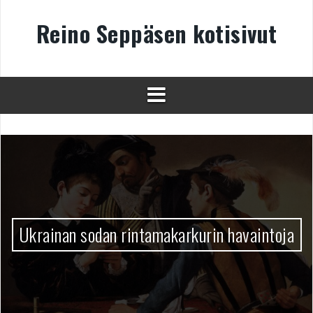
Skip
to
Reino Seppäsen kotisivut
content
Ukrainan sodan rintamakarkurin havaintoja