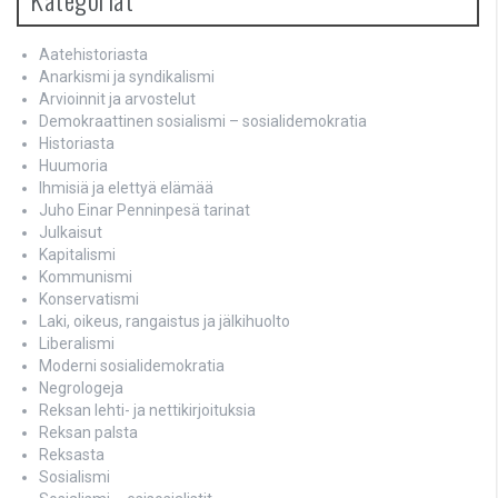
Aatehistoriasta
Anarkismi ja syndikalismi
Arvioinnit ja arvostelut
Demokraattinen sosialismi – sosialidemokratia
Historiasta
Huumoria
Ihmisiä ja elettyä elämää
Juho Einar Penninpesä tarinat
Julkaisut
Kapitalismi
Kommunismi
Konservatismi
Laki, oikeus, rangaistus ja jälkihuolto
Liberalismi
Moderni sosialidemokratia
Negrologeja
Reksan lehti- ja nettikirjoituksia
Reksan palsta
Reksasta
Sosialismi