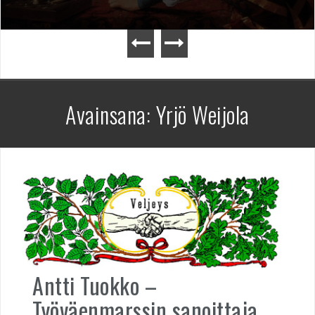
Avainsana:
Yrjö Weijola
Antti Tuokko –
Työväenmarssin sanoittaja