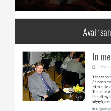
Avainsa
In me
10.2.2017
Tänään soit
Soinisen me
oli minulle 
Tutustuin A
Hän oli myö
käytyä ja vie
Negrologe