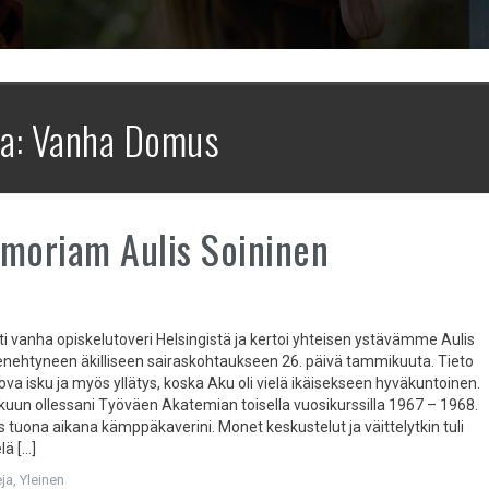
na:
Vanha Domus
moriam Aulis Soininen
ti vanha opiskelutoveri Helsingistä ja kertoi yhteisen ystävämme Aulis
nehtyneen äkilliseen sairaskohtaukseen 26. päivä tammikuuta. Tieto
kova isku ja myös yllätys, koska Aku oli vielä ikäisekseen hyväkuntoinen.
kuun ollessani Työväen Akatemian toisella vuosikurssilla 1967 – 1968.
s tuona aikana kämppäkaverini. Monet keskustelut ja väittelytkin tuli
lä […]
ja
,
Yleinen