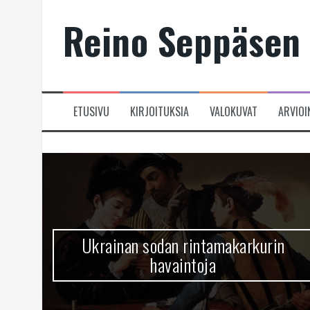
Skip
Reino Seppäsen 
to
content
ETUSIVU
KIRJOITUKSIA
VALOKUVAT
ARVIOI
Ukrainan sodan rintamakarkurin
havaintoja