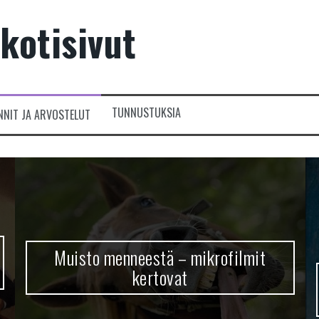
kotisivut
TUNNUSTUKSIA
NNIT JA ARVOSTELUT
Muisto menneestä – mikrofilmit
kertovat