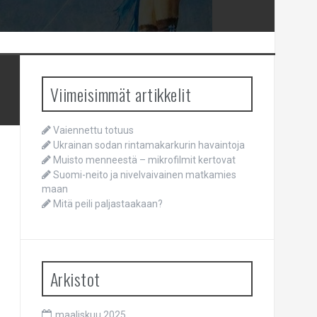
Viimeisimmät artikkelit
Vaiennettu totuus
Ukrainan sodan rintamakarkurin havaintoja
Muisto menneestä – mikrofilmit kertovat
Suomi-neito ja nivelvaivainen matkamies
maan
Mitä peili paljastaakaan?
Arkistot
maaliskuu 2025