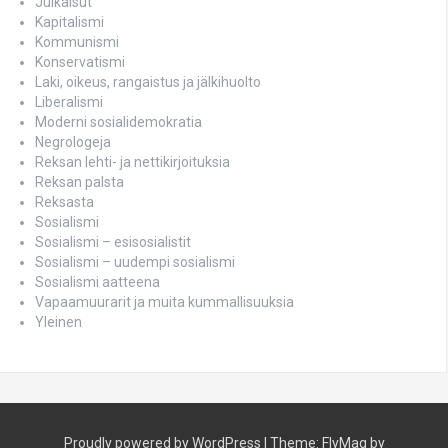
Julkaisut
Kapitalismi
Kommunismi
Konservatismi
Laki, oikeus, rangaistus ja jälkihuolto
Liberalismi
Moderni sosialidemokratia
Negrologeja
Reksan lehti- ja nettikirjoituksia
Reksan palsta
Reksasta
Sosialismi
Sosialismi – esisosialistit
Sosialismi – uudempi sosialismi
Sosialismi aatteena
Vapaamuurarit ja muita kummallisuuksia
Yleinen
Proudly powered by WordPress
|
Theme:
FlyMag
by