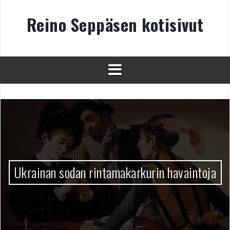
Skip
to
Reino Seppäsen kotisivut
content
Ukrainan sodan rintamakarkurin havaintoja