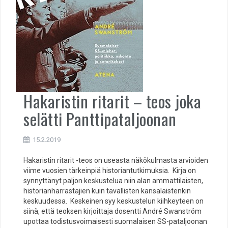
Hakaristin ritarit – teos joka
selätti Panttipataljoonan
15.2.2019
Hakaristin ritarit -teos on useasta näkökulmasta arvioiden
viime vuosien tärkeinpiä historiantutkimuksia. Kirja on
synnyttänyt paljon keskustelua niin alan ammattilaisten,
historianharrastajien kuin tavallisten kansalaistenkin
keskuudessa. Keskeinen syy keskustelun kiihkeyteen on
siinä, että teoksen kirjoittaja dosentti André Swanström
upottaa todistusvoimaisesti suomalaisen SS-pataljoonan