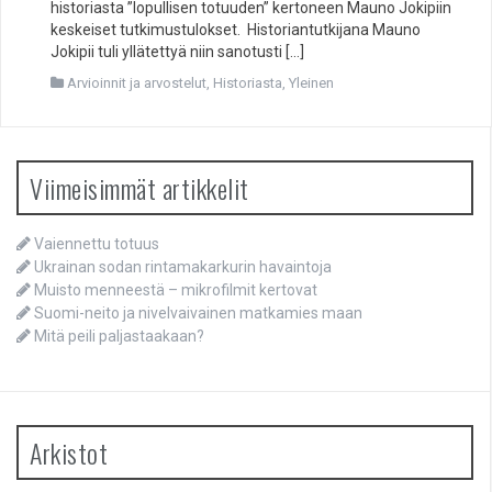
historiasta ”lopullisen totuuden” kertoneen Mauno Jokipiin
keskeiset tutkimustulokset. Historiantutkijana Mauno
Jokipii tuli yllätettyä niin sanotusti […]
Arvioinnit ja arvostelut
,
Historiasta
,
Yleinen
Viimeisimmät artikkelit
Vaiennettu totuus
Ukrainan sodan rintamakarkurin havaintoja
Muisto menneestä – mikrofilmit kertovat
Suomi-neito ja nivelvaivainen matkamies maan
Mitä peili paljastaakaan?
Arkistot