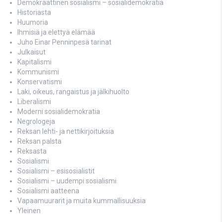
Demokraattinen sosialismi – sosialidemokratia
Historiasta
Huumoria
Ihmisiä ja elettyä elämää
Juho Einar Penninpesä tarinat
Julkaisut
Kapitalismi
Kommunismi
Konservatismi
Laki, oikeus, rangaistus ja jälkihuolto
Liberalismi
Moderni sosialidemokratia
Negrologeja
Reksan lehti- ja nettikirjoituksia
Reksan palsta
Reksasta
Sosialismi
Sosialismi – esisosialistit
Sosialismi – uudempi sosialismi
Sosialismi aatteena
Vapaamuurarit ja muita kummallisuuksia
Yleinen