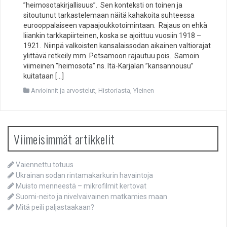
”heimosotakirjallisuus”. Sen konteksti on toinen ja
sitoutunut tarkastelemaan näitä kahakoita suhteessa
eurooppalaiseen vapaajoukkotoimintaan. Rajaus on ehkä
liiankin tarkkapiirteinen, koska se ajoittuu vuosiin 1918 –
1921. Niinpä valkoisten kansalaissodan aikainen valtiorajat
ylittävä retkeily mm. Petsamoon rajautuu pois. Samoin
viimeinen ”heimosota” ns. Itä-Karjalan ”kansannousu”
kuitataan […]
Arvioinnit ja arvostelut
,
Historiasta
,
Yleinen
Viimeisimmät artikkelit
Vaiennettu totuus
Ukrainan sodan rintamakarkurin havaintoja
Muisto menneestä – mikrofilmit kertovat
Suomi-neito ja nivelvaivainen matkamies maan
Mitä peili paljastaakaan?