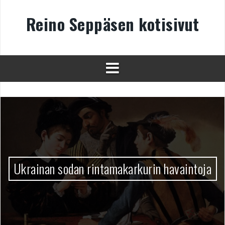
Skip
to
Reino Seppäsen kotisivut
content
Ukrainan sodan rintamakarkurin havaintoja