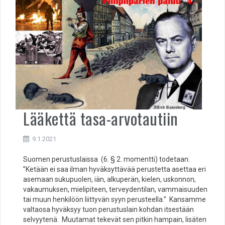
Lääkettä tasa-arvotautiin
9.1.2021
Suomen perustuslaissa (6. § 2. momentti) todetaan:
”Ketään ei saa ilman hyväksyttävää perustetta asettaa eri
asemaan sukupuolen, iän, alkuperän, kielen, uskonnon,
vakaumuksen, mielipiteen, terveydentilan, vammaisuuden
tai muun henkilöön liittyvän syyn perusteella.” Kansamme
valtaosa hyväksyy tuon perustuslain kohdan itsestään
selvyytenä. Muutamat tekevät sen pitkin hampain, lisäten