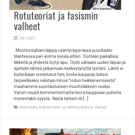
Rotuteoriat ja fasismin
valheet
28.1.2021
Moottorisahani laippa vääntyi kiperässä puunkaato
tilanteessa pari-kolme kesää sitten. Soittelin paikallisia
liikkeitä ja yhdestä löytyi apu. Ostin sahaani uuden laipan ja
ajattelin lähteä jatkamaan keskeytynyttä työtäni. Lähtö ei
kuitenkaan onnistunut heti, koska kauppias katsoi
tarpeelliseksi valistaa minua ”rodun heikkenemisestä”
maahamme suuntautuneen muuttoliikkeen vuoksi.
Varoin visusti kommentoimatta herra kauppiaan puheita
monestakin syystä. Niistä tärkein oli […]
Historiasta
,
Reksan lehti- ja nettikirjoituksia
,
Yleinen