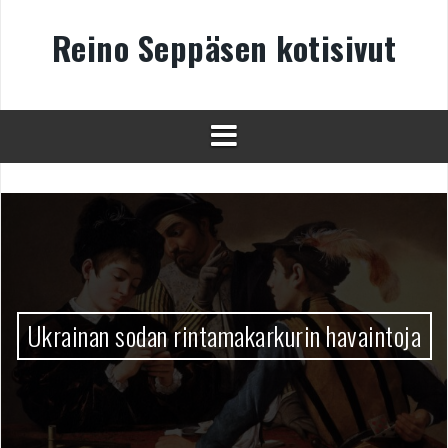
Skip
to
Reino Seppäsen kotisivut
content
Ukrainan sodan rintamakarkurin havaintoja