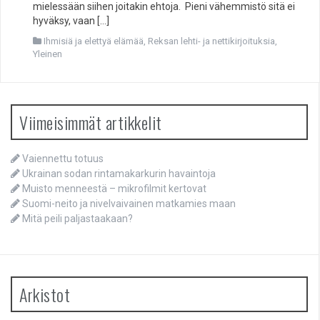
mielessään siihen joitakin ehtoja. Pieni vähemmistö sitä ei
hyväksy, vaan […]
Ihmisiä ja elettyä elämää
,
Reksan lehti- ja nettikirjoituksia
,
Yleinen
Viimeisimmät artikkelit
Vaiennettu totuus
Ukrainan sodan rintamakarkurin havaintoja
Muisto menneestä – mikrofilmit kertovat
Suomi-neito ja nivelvaivainen matkamies maan
Mitä peili paljastaakaan?
Arkistot