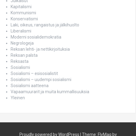
Julkaisut
Kapitalismi
Kommunismi
Konservatismi
Laki, oikeus, rangaistus ja jälkihuolto
Liberalismi
Moderni sosialidemokratia
Negrologeja
Reksan lehti- ja nettikirjoituksia
Reksan palsta
Reksasta
Sosialismi
Sosialismi – esisosialistit
Sosialismi – uudempi sosialismi
Sosialismi aatteena
Vapaamuurarit ja muita kummallisuuksia
Yleinen
Proudly powered by WordPress
|
Theme:
FlyMag
by