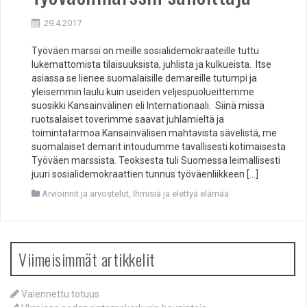
29.4.2017
Työväen marssi on meille sosialidemokraateille tuttu
lukemattomista tilaisuuksista, juhlista ja kulkueista. Itse
asiassa se lienee suomalaisille demareille tutumpi ja
yleisemmin laulu kuin useiden veljespuolueittemme
suosikki Kansainvälinen eli Internationaali. Siinä missä
ruotsalaiset toverimme saavat juhlamieltä ja
toimintatarmoa Kansainvälisen mahtavista sävelistä, me
suomalaiset demarit intoudumme tavallisesti kotimaisesta
Työväen marssista. Teoksesta tuli Suomessa leimallisesti
juuri sosialidemokraattien tunnus työväenliikkeen […]
Arvioinnit ja arvostelut
,
Ihmisiä ja elettyä elämää
Viimeisimmät artikkelit
Vaiennettu totuus