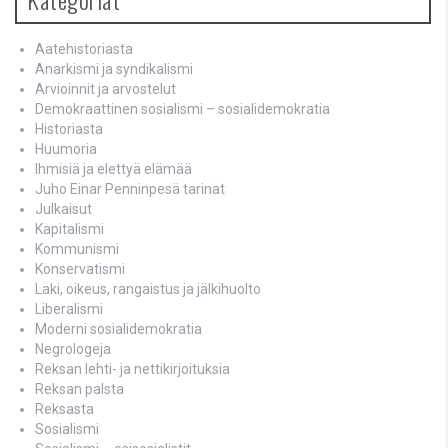
Aatehistoriasta
Anarkismi ja syndikalismi
Arvioinnit ja arvostelut
Demokraattinen sosialismi – sosialidemokratia
Historiasta
Huumoria
Ihmisiä ja elettyä elämää
Juho Einar Penninpesä tarinat
Julkaisut
Kapitalismi
Kommunismi
Konservatismi
Laki, oikeus, rangaistus ja jälkihuolto
Liberalismi
Moderni sosialidemokratia
Negrologeja
Reksan lehti- ja nettikirjoituksia
Reksan palsta
Reksasta
Sosialismi