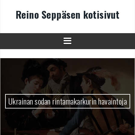
Skip
to
Reino Seppäsen kotisivut
content
Ukrainan sodan rintamakarkurin havaintoja