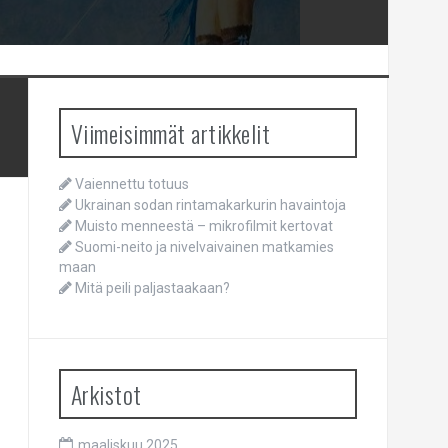
Viimeisimmät artikkelit
Vaiennettu totuus
Ukrainan sodan rintamakarkurin havaintoja
Muisto menneestä – mikrofilmit kertovat
Suomi-neito ja nivelvaivainen matkamies
maan
Mitä peili paljastaakaan?
Arkistot
maaliskuu 2025