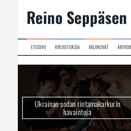
Skip
Reino Seppäsen 
to
content
ETUSIVU
KIRJOITUKSIA
VALOKUVAT
ARVIOI
Ukrainan sodan rintamakarkurin
havaintoja