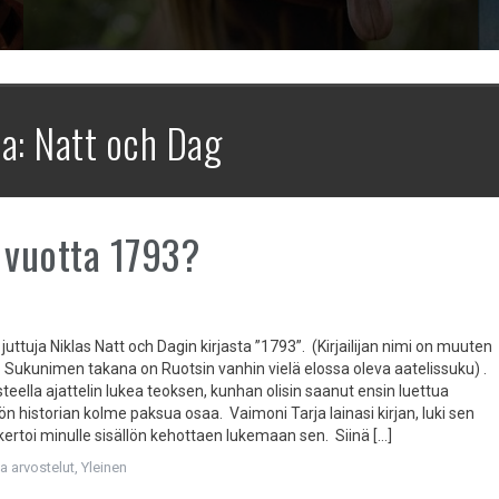
na:
Natt och Dag
 vuotta 1793?
 juttuja Niklas Natt och Dagin kirjasta ”1793”. (Kirjailijan nimi on muuten
o. Sukunimen takana on Ruotsin vanhin vielä elossa oleva aatelissuku) .
teella ajattelin lukea teoksen, kunhan olisin saanut ensin luettua
 historian kolme paksua osaa. Vaimoni Tarja lainasi kirjan, luki sen
kertoi minulle sisällön kehottaen lukemaan sen. Siinä […]
ja arvostelut
,
Yleinen