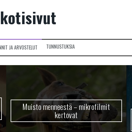
kotisivut
TUNNUSTUKSIA
NNIT JA ARVOSTELUT
Muisto menneestä – mikrofilmit
kertovat