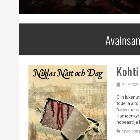
Avainsa
Kohti
22.9.2020
Olin lukenut
todella ait
Niiden perus
Hämeenkyrön
nopeasti ja 
Arvioinnit 