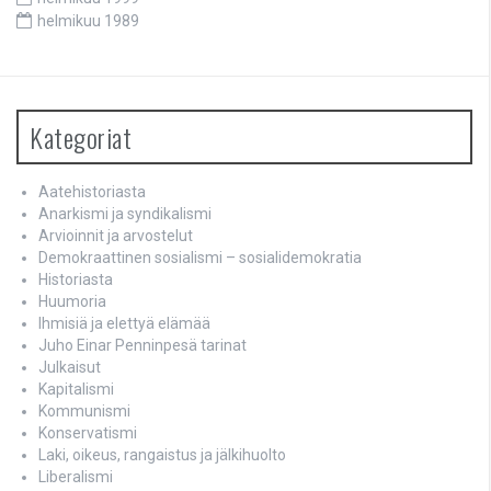
helmikuu 1989
Kategoriat
Aatehistoriasta
Anarkismi ja syndikalismi
Arvioinnit ja arvostelut
Demokraattinen sosialismi – sosialidemokratia
Historiasta
Huumoria
Ihmisiä ja elettyä elämää
Juho Einar Penninpesä tarinat
Julkaisut
Kapitalismi
Kommunismi
Konservatismi
Laki, oikeus, rangaistus ja jälkihuolto
Liberalismi