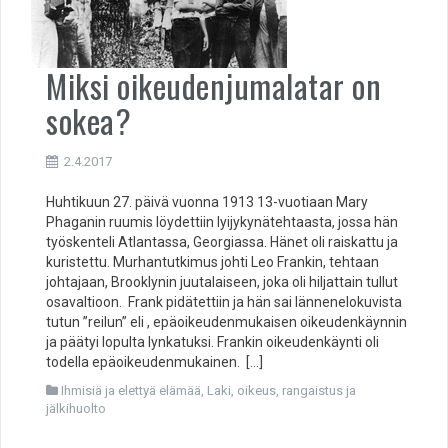
Miksi oikeudenjumalatar on
sokea?
2.4.2017
Huhtikuun 27. päivä vuonna 1913 13-vuotiaan Mary
Phaganin ruumis löydettiin lyijykynätehtaasta, jossa hän
työskenteli Atlantassa, Georgiassa. Hänet oli raiskattu ja
kuristettu. Murhantutkimus johti Leo Frankin, tehtaan
johtajaan, Brooklynin juutalaiseen, joka oli hiljattain tullut
osavaltioon. Frank pidätettiin ja hän sai lännenelokuvista
tutun ”reilun” eli , epäoikeudenmukaisen oikeudenkäynnin
ja päätyi lopulta lynkatuksi. Frankin oikeudenkäynti oli
todella epäoikeudenmukainen. […]
Ihmisiä ja elettyä elämää
,
Laki, oikeus, rangaistus ja
jälkihuolto