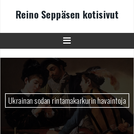
Skip
to
Reino Seppäsen kotisivut
content
Ukrainan sodan rintamakarkurin havaintoja