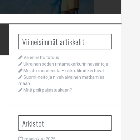
Viimeisimmät artikkelit
Vaiennettu totuus
Ukrainan sodan rintamakarkurin havaintoja
Muisto menneestä – mikrofilmit kertovat
Suomi-neito ja nivelvaivainen matkamies
maan
Mitä peili paljastaakaan?
Arkistot
maaliskuu 2025