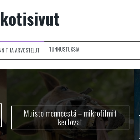
kotisivut
TUNNUSTUKSIA
NNIT JA ARVOSTELUT
Muisto menneestä – mikrofilmit
kertovat