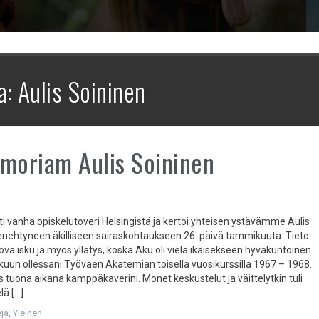
a:
Aulis Soininen
moriam Aulis Soininen
ti vanha opiskelutoveri Helsingistä ja kertoi yhteisen ystävämme Aulis
nehtyneen äkilliseen sairaskohtaukseen 26. päivä tammikuuta. Tieto
kova isku ja myös yllätys, koska Aku oli vielä ikäisekseen hyväkuntoinen.
kuun ollessani Työväen Akatemian toisella vuosikurssilla 1967 – 1968.
s tuona aikana kämppäkaverini. Monet keskustelut ja väittelytkin tuli
lä […]
ja
,
Yleinen