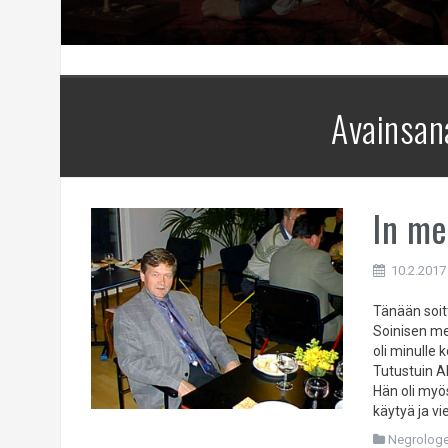
Avainsan
In me
10.2.2017
Tänään soit
Soinisen me
oli minulle 
Tutustuin A
Hän oli myö
käytyä ja vie
Negrologe