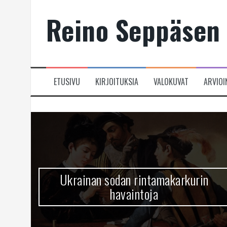
Skip
Reino Seppäsen 
to
content
ETUSIVU
KIRJOITUKSIA
VALOKUVAT
ARVIOI
Ukrainan sodan rintamakarkurin
havaintoja